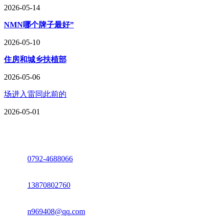
2026-05-14
NMN哪个牌子最好”
2026-05-10
住房和城乡扶植部
2026-05-06
场进入雷同此前的
2026-05-01
座机：
0792-4688066
电话：
13870802760
邮箱：
n969408@qq.com