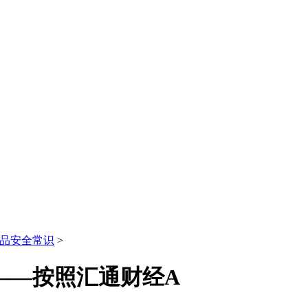
品安全常识
>
P讯——按照汇通财经A