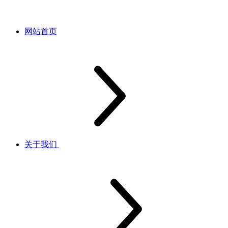
网站首页
关于我们