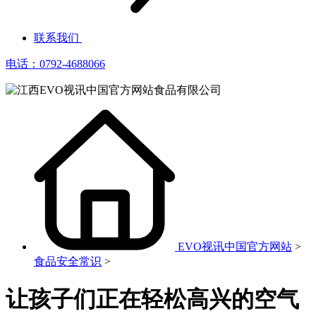
联系我们
电话：0792-4688066
EVO视讯中国官方网站
>
食品安全常识
>
让孩子们正在轻松高兴的空气