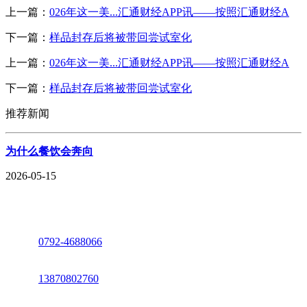
上一篇：
026年这一美...汇通财经APP讯——按照汇通财经A
下一篇：
样品封存后将被带回尝试室化
上一篇：
026年这一美...汇通财经APP讯——按照汇通财经A
下一篇：
样品封存后将被带回尝试室化
推荐新闻
为什么餐饮会奔向
2026-05-15
座机：
0792-4688066
电话：
13870802760