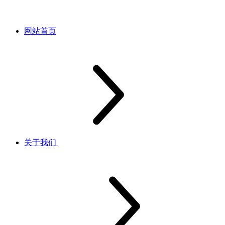
网站首页
关于我们