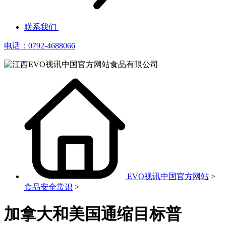
联系我们
电话：0792-4688066
EVO视讯中国官方网站
>
食品安全常识
>
加拿大和美国通缩目标普