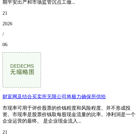
期平安出产和市场监管沉点工做...
21
2026
/
06
财富网及结合买卖所无限公司将极力确保所供给
市现率可用于评价股票的价钱程度和风险程度。并不形成投
资。市现率是股票价钱取每股现金流量的比率。净利润是一个
企业运营的最终。 是企业现金流入...
21