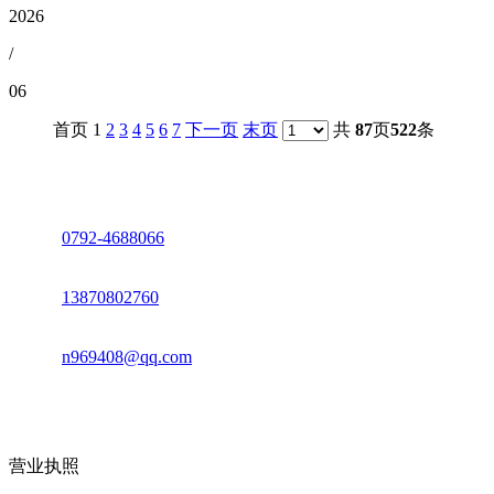
2026
/
06
首页 1
2
3
4
5
6
7
下一页
末页
共
87
页
522
条
座机：
0792-4688066
电话：
13870802760
邮箱：
n969408@qq.com
地址：江西省德安县高新技术产业园(宝塔工业园)高新路93号
营业执照