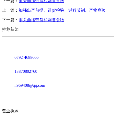
下一篇：
事关曲播带货和网售食物
上一篇：
加强出产前提、进货检验、过程节制、产物查验
下一篇：
事关曲播带货和网售食物
推荐新闻
座机：
0792-4688066
电话：
13870802760
邮箱：
n969408@qq.com
地址：江西省德安县高新技术产业园(宝塔工业园)高新路93号
营业执照