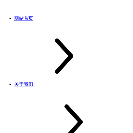
网站首页
关于我们