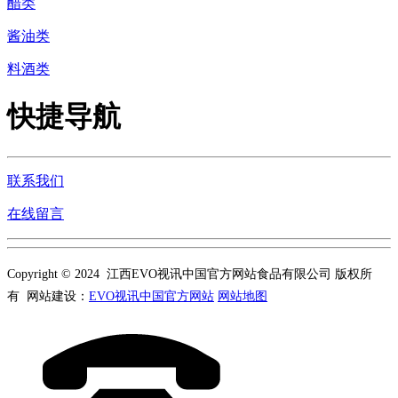
醋类
酱油类
料酒类
快捷导航
联系我们
在线留言
Copyright © 2024 江西EVO视讯中国官方网站食品有限公司 版权所
有 网站建设：
EVO视讯中国官方网站
网站地图