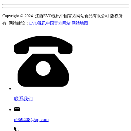
Copyright © 2024 江西EVO视讯中国官方网站食品有限公司 版权所
有 网站建设：
EVO视讯中国官方网站
网站地图
联系我们
n969408@qq.com