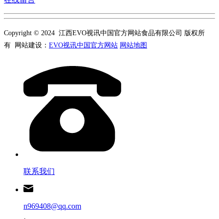
Copyright © 2024 江西EVO视讯中国官方网站食品有限公司 版权所
有 网站建设：
EVO视讯中国官方网站
网站地图
联系我们
n969408@qq.com