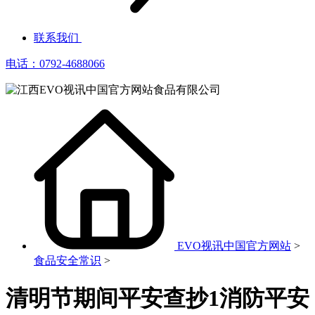
联系我们
电话：0792-4688066
EVO视讯中国官方网站
>
食品安全常识
>
清明节期间平安查抄1消防平安