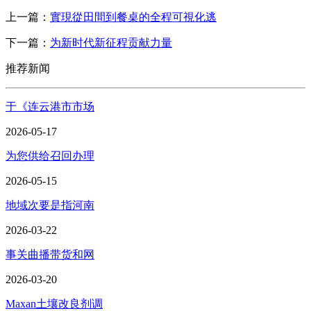
上一篇：
實現從田間到餐桌的全程可視化逃
下一篇：
为新时代新征程贡献力量
推荐新闻
于《连云港市市场
2026-05-17
为您供给召回办理
2026-05-15
地域次要是指河南
2026-03-22
事关曲播带货和网
2026-03-20
Maxan土壤改良剂调