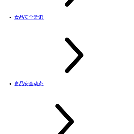
食品安全常识
食品安全动态