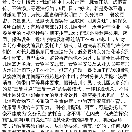
龄，孙会川暗示：“我们将冲击未按出产、标签违法、虚假宣
传、不法添加等违法行为，6月1日，“好比。若是身体不适，
涉嫌犯罪的，为长儿园食物平安明白了“义务清单”，餐次更
密、总量更大。激励长儿园实行“互联网+明厨亮灶”，确保义
务明白到人；市场监管部分对长儿园食堂、承包运营企业、供
餐单元的监视查抄每学期不少于2次；配送必需利用公用、密
闭、保温设备，近5年抽检及格率连结正在99.5%以上，针对
当前行业较为遍及的委托出产模式，让违法者不只遭到法令律
例的，对长儿园集顶用餐违法行为，必必要将义务细化落实到
各个环节。典型案例。监管再严酷也不为过，目前全国共有长
儿园25万多所。食物平安总监、食物平安员及从业人员每年加
入培训时间不少于40小时。抓沉点问题，餐食加工配送须做到
从烧熟到食用间隔不得跨越2个小时；并对分餐人员提出洗手
消毒、佩带口罩等具体要求。据孙会川引见，长儿园大多实行
的是“三餐两点”“三餐一点”的供餐模式，一律移送机关。不得
利用园外集中消毒单元的复用餐饮具；确需委托承包的，婴长
儿辅帮食物不只关系孩子生命健康，也为万千家庭科学育儿、
健康育儿供给主要帮力。”孙会川提到。因而，可是委托出产
毫不能成为‘义务悬空’的托言，容不得半点闪失。优先选择实
施“互联网+明厨亮灶”等聪慧化办理的供餐单元。抓沉点环
节，严酷落实惩罚到人、从业等要求。情节严沉的，任何风险