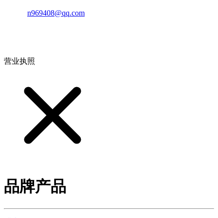
邮箱：
n969408@qq.com
地址：江西省德安县高新技术产业园(宝塔工业园)高新路93号
营业执照
品牌产品