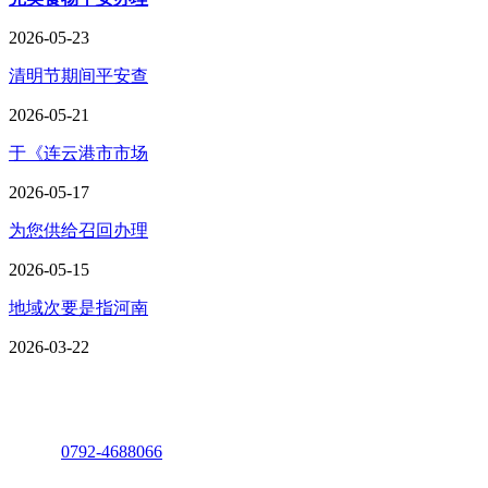
2026-05-23
清明节期间平安查
2026-05-21
于《连云港市市场
2026-05-17
为您供给召回办理
2026-05-15
地域次要是指河南
2026-03-22
座机：
0792-4688066