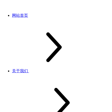
网站首页
关于我们