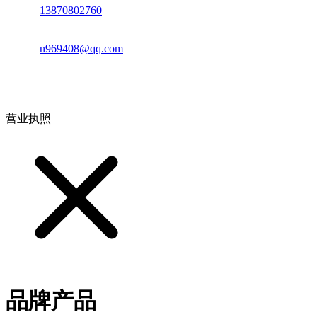
电话：
13870802760
邮箱：
n969408@qq.com
地址：江西省德安县高新技术产业园(宝塔工业园)高新路93号
营业执照
品牌产品