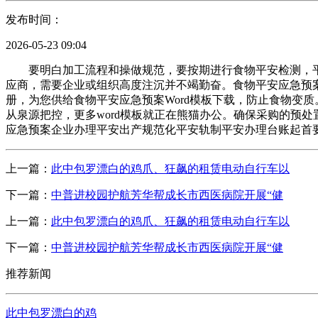
发布时间：
2026-05-23 09:04
要明白加工流程和操做规范，要按期进行食物平安检测，平台同
应商，需要企业或组织高度注沉并不竭勤奋。食物平安应急预案
册，为您供给食物平安应急预案Word模板下载，防止食物变
从泉源把控，更多word模板就正在熊猫办公。确保采购的预处
应急预案企业办理平安出产规范化平安轨制平安办理台账起首
上一篇：
此中包罗漂白的鸡爪、狂飙的租赁电动自行车以
下一篇：
中普进校园护航芳华帮成长市西医病院开展“健
上一篇：
此中包罗漂白的鸡爪、狂飙的租赁电动自行车以
下一篇：
中普进校园护航芳华帮成长市西医病院开展“健
推荐新闻
此中包罗漂白的鸡