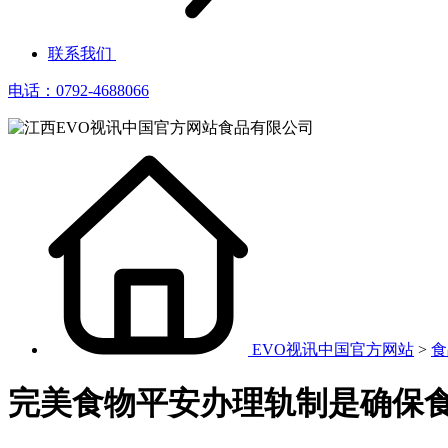
联系我们
电话：0792-4688066
EVO视讯中国官方网站
>
食
完美食物平安办理轨制是确保