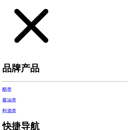
品牌产品
醋类
酱油类
料酒类
快捷导航