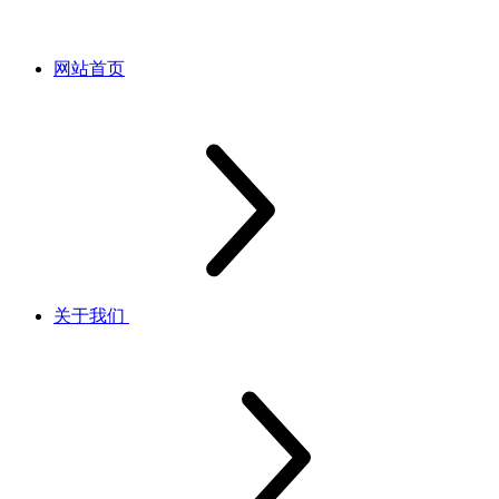
网站首页
关于我们