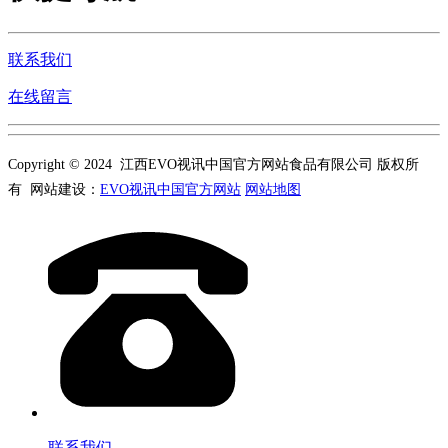
联系我们
在线留言
Copyright © 2024 江西EVO视讯中国官方网站食品有限公司 版权所
有 网站建设：
EVO视讯中国官方网站
网站地图
联系我们