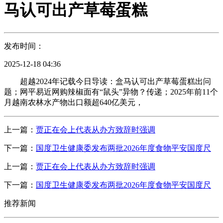
马认可出产草莓蛋糕
发布时间：
2025-12-18 04:36
超越2024年记载今日导读：盒马认可出产草莓蛋糕出问
题；网平易近网购辣椒面有“鼠头”异物？传递；2025年前11个
月越南农林水产物出口额超640亿美元，
上一篇：
贾正在会上代表从办方致辞时强调
下一篇：
国度卫生健康委发布两批2026年度食物平安国度尺
上一篇：
贾正在会上代表从办方致辞时强调
下一篇：
国度卫生健康委发布两批2026年度食物平安国度尺
推荐新闻