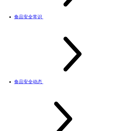
食品安全常识
食品安全动态