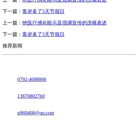
下一篇：
客岁多了5天节假日
上一篇：
绝医疗感化暗示及强调宣传的违规表述
下一篇：
客岁多了5天节假日
推荐新闻
座机：
0792-4688066
电话：
13870802760
邮箱：
n969408@qq.com
地址：江西省德安县高新技术产业园(宝塔工业园)高新路93号