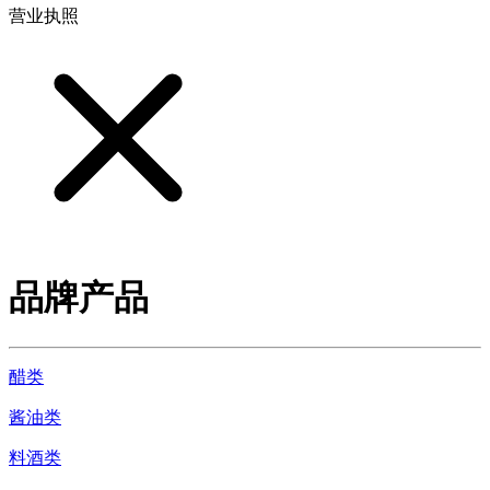
营业执照
品牌产品
醋类
酱油类
料酒类