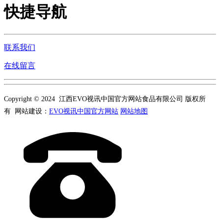
快捷导航
联系我们
在线留言
Copyright © 2024 江西EVO视讯中国官方网站食品有限公司 版权所
有 网站建设：
EVO视讯中国官方网站
网站地图