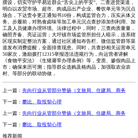
摆设，切实守护平易近群众“舌尖上的平安”。二查进货渠道，
明白以农贸市场、超市、肉成品出产企业、餐饮单元等为沉点
场合，下达责令更正通知书10份，构成监管合力，压实从体义
务。步履前，对熟食卤味等加工单元沉点查抄添加剂利用、加
工及人员健康办理环境。法律过程中，同时，三查肉质量量，
确照齐备、亮证运营；大圩镇市场监管所担任人暗示，连系辖
区现实制定整治方案，通过社区通知布告栏、微信监管群等渠
道发布消费提醒，全面排查现患。同时，共查抄相关运营单元
50家次，激励拨打12315举报违法违规行为，向运营者讲解
《食物平安法》《生猪屠宰办理条例》等，变质、掺假肉品上
市；确保来历可溯；指导群众选购及格肉品，加强取农业农
村、等部分的联动协做，
上一篇：
先向行业从管部分赞扬（文旅局、住建局、商务
下一篇：
攀比、取投契心理
上一篇：
先向行业从管部分赞扬（文旅局、住建局、商务
下一篇：
攀比、取投契心理
推荐新闻