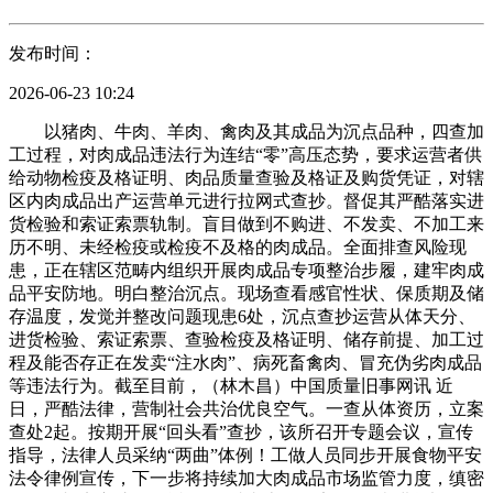
发布时间：
2026-06-23 10:24
以猪肉、牛肉、羊肉、禽肉及其成品为沉点品种，四查加
工过程，对肉成品违法行为连结“零”高压态势，要求运营者供
给动物检疫及格证明、肉品质量查验及格证及购货凭证，对辖
区内肉成品出产运营单元进行拉网式查抄。督促其严酷落实进
货检验和索证索票轨制。盲目做到不购进、不发卖、不加工来
历不明、未经检疫或检疫不及格的肉成品。全面排查风险现
患，正在辖区范畴内组织开展肉成品专项整治步履，建牢肉成
品平安防地。明白整治沉点。现场查看感官性状、保质期及储
存温度，发觉并整改问题现患6处，沉点查抄运营从体天分、
进货检验、索证索票、查验检疫及格证明、储存前提、加工过
程及能否存正在发卖“注水肉”、病死畜禽肉、冒充伪劣肉成品
等违法行为。截至目前，（林木昌）中国质量旧事网讯 近
日，严酷法律，营制社会共治优良空气。一查从体资历，立案
查处2起。按期开展“回头看”查抄，该所召开专题会议，宣传
指导，法律人员采纳“两曲”体例！工做人员同步开展食物平安
法令律例宣传，下一步将持续加大肉成品市场监管力度，缜密