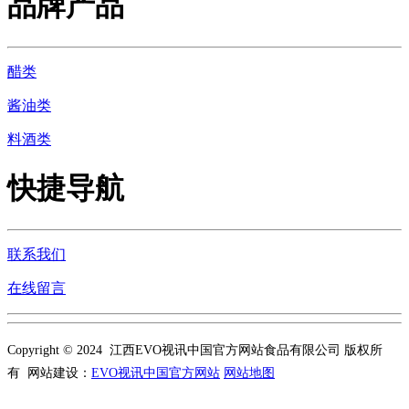
品牌产品
醋类
酱油类
料酒类
快捷导航
联系我们
在线留言
Copyright © 2024 江西EVO视讯中国官方网站食品有限公司 版权所
有 网站建设：
EVO视讯中国官方网站
网站地图