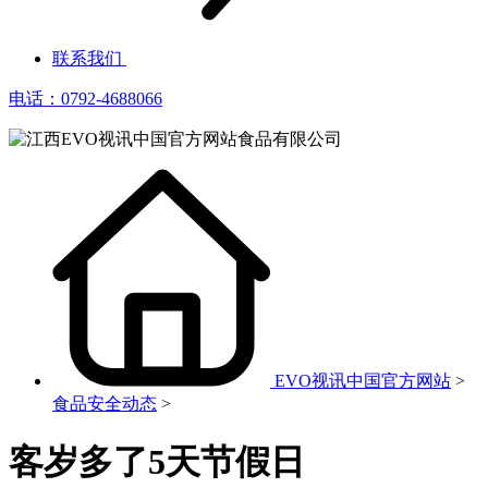
联系我们
电话：0792-4688066
EVO视讯中国官方网站
>
食品安全动态
>
客岁多了5天节假日