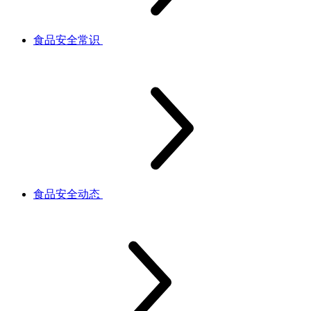
食品安全常识
食品安全动态