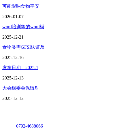
可能影响食物平安
2026-01-07
word培训等的word模
2025-12-21
食物类需GFSI认证及
2025-12-16
发布日期：2025-1
2025-12-13
大会组委会保留对
2025-12-12
座机：
0792-4688066