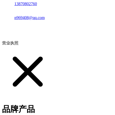
电话：
13870802760
邮箱：
n969408@qq.com
地址：江西省德安县高新技术产业园(宝塔工业园)高新路93号
营业执照
品牌产品