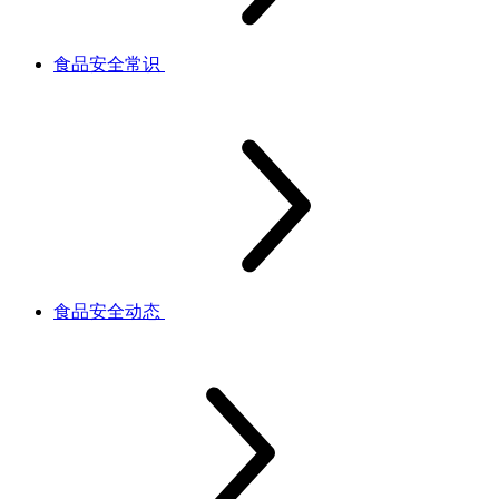
食品安全常识
食品安全动态