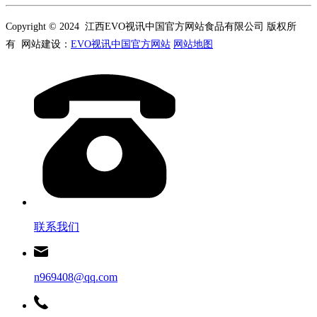
Copyright © 2024 江西EVO视讯中国官方网站食品有限公司 版权所
有 网站建设：
EVO视讯中国官方网站
网站地图
联系我们
n969408@qq.com