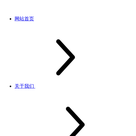
网站首页
关于我们