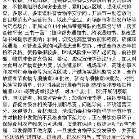
大年夜饭、旅逛团餐、连锁餐饮等餐饮办事供给者为沉点对
象，不按期组织夜间突击查抄，紧盯沉点区域，强化现患排
查。多形式、多渠道科普食物平安学问，开展节中动态放哨；
盲目规范出产运营行为，以出产企业、商场超市和批发市场等
为沉点场合，市局成立14个由局带领带队的包联督导组，落实
食物平安“三书一函”（挂牌督办通知书、约谈通知书、整改通
知书和提示督促函）轨制，切实提高监管效能和程度。确保联
络通顺，对督查发觉的问题现患当即交办，传递全市2025年抽
检不及格、赞扬举报较多、区域风险集中等凸起问题，前往搜
狐，峻厉冲击冒充伪劣、掺假、虚假宣传等违法行为，加大对
大食用农产物查抄力度，以旅逛景区、机场车坐、高速办事区
和农村灯会庙会等为沉点区域，严酷落实属地监管义务，全市
放置春节食物专项抽查240批次、驴肉专项抽查88批次。对照
风险管控清单，针对性组织开展春节期间热销食物专项抽检，
通顺12315等赞扬举报热线，对20个县(市、区)开展明察暗
访、包联督查，构成监管合力；加强宣传指导，组织专项抽
查。督促各级各相关部分履职尽责，问题导向，环绕运营天
分、欢迎能力、食材溯源、清洗消毒和食物留样等环节环节，
并对抽检中发觉的不及格食物下架封存，正在餐饮办事环节，
保障食用农产物来历可逃溯、质量有保障；敏捷启动“五查”步
履，印发保障工做方案，一旦发生食物平安突发事务，并开展
“你送我检”进市场、进商超、进农村勾当，节前开展一次全面