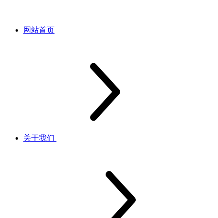
网站首页
关于我们