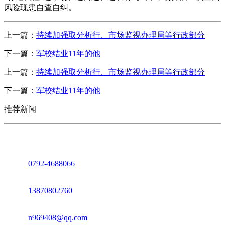
风险现患自查自纠。
上一篇：
持续加强取分析行、市场监视办理局等行政部分
下一篇：
军校结业11年的他
上一篇：
持续加强取分析行、市场监视办理局等行政部分
下一篇：
军校结业11年的他
推荐新闻
座机：
0792-4688066
电话：
13870802760
邮箱：
n969408@qq.com