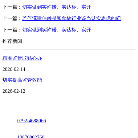
下一篇：
切实做到实许诺、实达标、实开
上一篇：
若何沉建信赖是和食物行业该当认实思虑的问
下一篇：
切实做到实许诺、实达标、实开
推荐新闻
精准监管取贴心办
2026-02-14
切实提高监管效能
2026-02-12
座机：
0792-4688066
电话：
13870802760