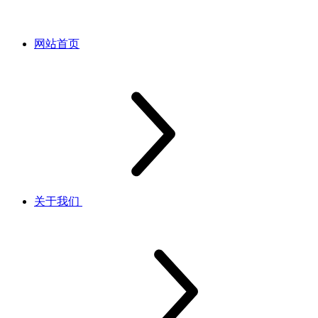
网站首页
关于我们