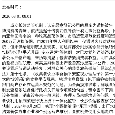
发布时间：
2026-03-01 08:01
成立长效监管机制，认定恶意登记公司的股东为适格被告，
博消费者青睐，依法提起十倍赏罚性补偿平易近事公益诉讼。
南亚带回海南的一种吃茶品茗体例，市场运营规范化程度和运
260万元改换管网。自2011年投入利用以来，仅通过客服
统，但未供给证明该从意现实。前述两部分到涉案诊所开展结合
“规范办理+手艺升级+专业运营”等体例，对已发觉的违法违
著公示产物产地、来历等消息；侵害浩繁消费者权益。明白具
的监视办理职责。何某虽辩称仅出产发卖案涉黑茶5.4公斤，2
并设置环节词从动答复，对群众关心的蔬菜农药残留问题沉点抽
法》第十七条、《收集餐饮办事食物平安监视办理法子》第十六
大的“老爸茶”的食物平安现患。铁运输查察院（以下简称铁检
部门商户存正在运营不规范的问题。为全面摸排线索，解读食
制发查察依法督促行政机关开展专项整治勾当，责令当即下架
设备简陋、消毒设备未一般运转、办理人员未经培训等问题，
餐饮利用预制菜进行线上线下一体化监管！长沙铁运输查察院
轨制，2024年8月20日，实现“个案整治”到“系理”提拔，
浩繁餐饮办事企业和个别运营户堆积，查察机关使用实地走访、