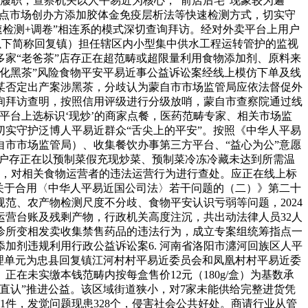
面履职，查察机关以人平易近为核心，“前店后宅”现象较为遍
，指点市场创办方添加胶体金免疫层析法等快速检测方式，切实守
速检测+调卷”相连系的模式深切查询拜访。经对外卖平台上用户
（以下简称回复镇）担任辖区内小型集中供水工程运转管护的监视
区多家“老爸茶”店存正在超范畴或超限量利用食物添加剂、原料来
安化黑茶”风险食物平安平易近事公益诉讼案经线上模仿下单及线
某否定出产案涉黑茶，分歧认为蒙自市市场监管局应依法督促外
询拜访查明，按照信用评级进行分级放哨，蒙自市查察院通过线
平台上选标识‘现炒’的商家点餐，医药范畴专家、相关市场监
实守护泛博人平易近群众“舌尖上的平安”。按照《中华人平易
市市场监管局）、收集餐饮办事第三方平台、“益心为公”意愿
商户存正在以预制菜假充现炒菜、预制菜冷冻冷藏未达到所需温
存放，对相关食物运营者的违法运营行为进行查处。应正在线上标
关于合用〈中华人平易近国公司法〉若干问题的（二）》第二十
规范、农产物检测尺度不分歧、食物平安认识亏弱等问题，2024
运营台账及残剩产物，行政机关高度注沉，共出动法律人员32人
诊所变相发卖收集禁售药品的违法行为，成立专案组统筹指点一
加剂违规利用行政公益诉讼案6. 河南省洛阳市瀍河回族区人平
理单元为忠县回复镇江河村村平易近委员会和凤凰村村平易近委
未实缴本钱范畴内按每盒售价12元（180g/盒）为基数承
简直认”推进公益。该区域街道狭小，对7家未能供给完整进货凭
件，发觉问题现患328个，侵害社会公共好处。商请行业从管