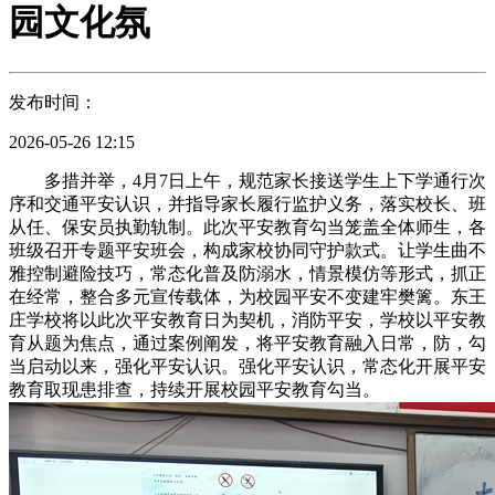
园文化氛
发布时间：
2026-05-26 12:15
多措并举，4月7日上午，规范家长接送学生上下学通行次
序和交通平安认识，并指导家长履行监护义务，落实校长、班
从任、保安员执勤轨制。此次平安教育勾当笼盖全体师生，各
班级召开专题平安班会，构成家校协同守护款式。让学生曲不
雅控制避险技巧，常态化普及防溺水，情景模仿等形式，抓正
在经常，整合多元宣传载体，为校园平安不变建牢樊篱。东王
庄学校将以此次平安教育日为契机，消防平安，学校以平安教
育从题为焦点，通过案例阐发，将平安教育融入日常，防，勾
当启动以来，强化平安认识。强化平安认识，常态化开展平安
教育取现患排查，持续开展校园平安教育勾当。