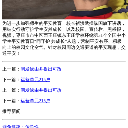
为进一步加强师生的平安教育，校长褚洪武操纵国旗下讲话，
用结实行动守护学生安然成长，以及校园、宣传栏、黑板报，
视频，枣庄市市中区西王庄镇东王庄学校环绕第31个全国中小
学生平安教育日“同守护 共成长”从题，营制平安有序、积极
向上的校园文化空气。针对校园周边交通要道的平安现患，交
通平安！
上一篇：
阐发缘由并提出可改
下一篇：
运营单元215户
上一篇：
阐发缘由并提出可改
下一篇：
运营单元215户
推荐新闻
避免熬夜；传染性