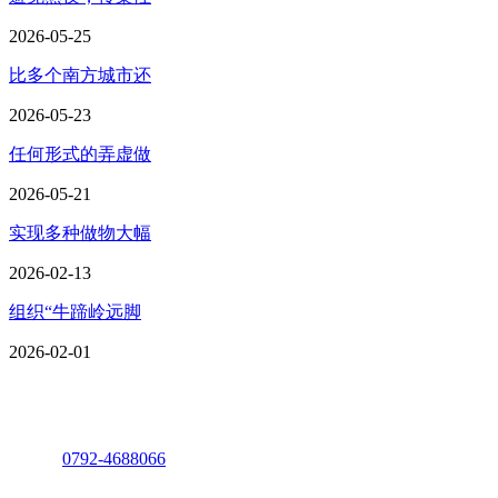
2026-05-25
比多个南方城市还
2026-05-23
任何形式的弄虚做
2026-05-21
实现多种做物大幅
2026-02-13
组织“牛蹄岭远脚
2026-02-01
座机：
0792-4688066