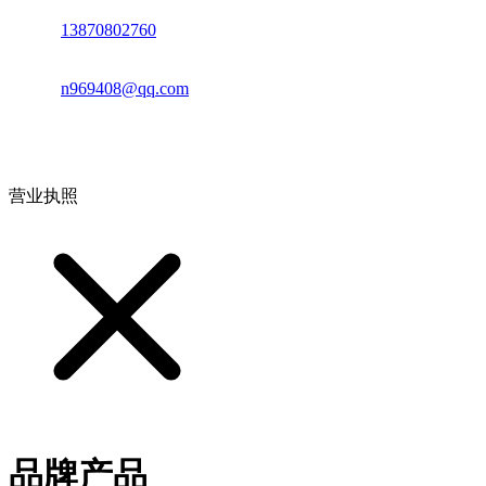
电话：
13870802760
邮箱：
n969408@qq.com
地址：江西省德安县高新技术产业园(宝塔工业园)高新路93号
营业执照
品牌产品