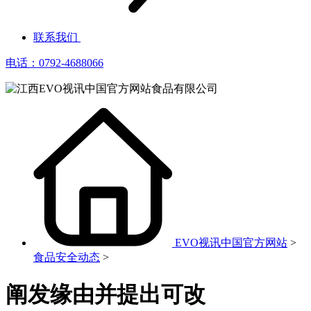
联系我们
电话：0792-4688066
EVO视讯中国官方网站
>
食品安全动态
>
阐发缘由并提出可改