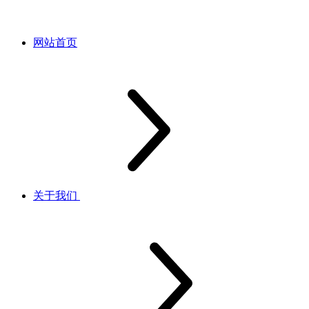
网站首页
关于我们