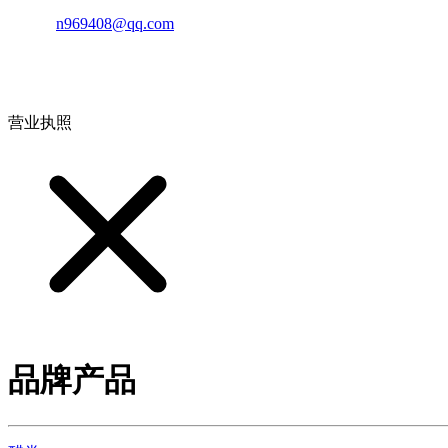
邮箱：
n969408@qq.com
地址：江西省德安县高新技术产业园(宝塔工业园)高新路93号
营业执照
品牌产品