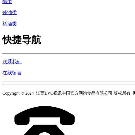
醋类
酱油类
料酒类
快捷导航
联系我们
在线留言
Copyright © 2024 江西EVO视讯中国官方网站食品有限公司 版权所有