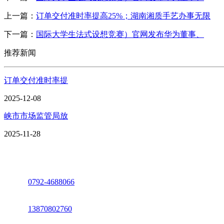
上一篇：
订单交付准时率提高25%；湖南湘质手艺办事无限
下一篇：
国际大学生法式设想竞赛）官网发布华为董事、
推荐新闻
订单交付准时率提
2025-12-08
峡市市场监管局放
2025-11-28
座机：
0792-4688066
电话：
13870802760