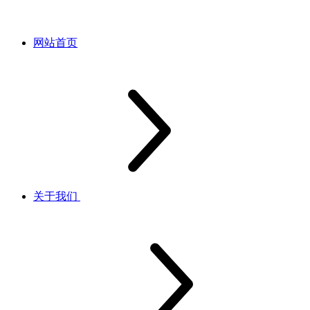
网站首页
关于我们