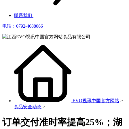
联系我们
电话：0792-4688066
EVO视讯中国官方网站
>
食品安全动态
>
订单交付准时率提高25%；湖