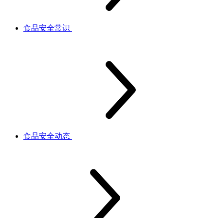
食品安全常识
食品安全动态