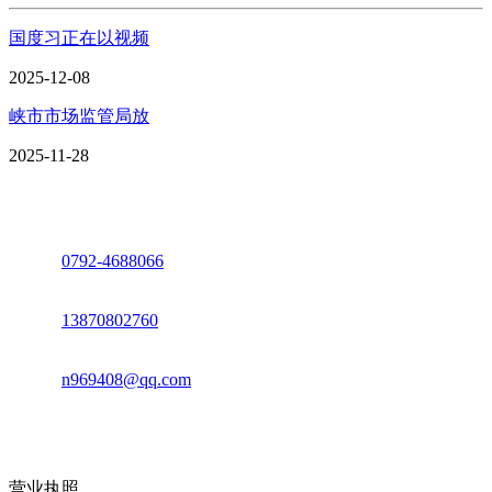
国度习正在以视频
2025-12-08
峡市市场监管局放
2025-11-28
座机：
0792-4688066
电话：
13870802760
邮箱：
n969408@qq.com
地址：江西省德安县高新技术产业园(宝塔工业园)高新路93号
营业执照