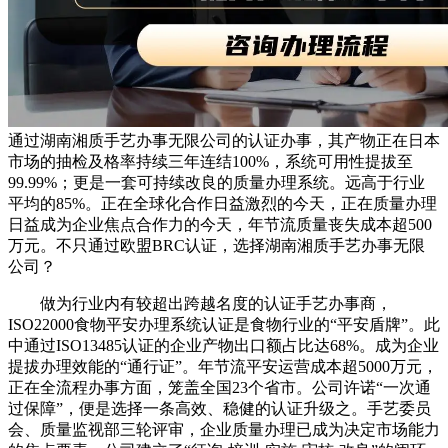
通过湖南湘质手艺办事无限公司的认证办事，其产物正在日本
市场的抽检及格率持续三年连结100%，系统可用性提拔至
99.99%；更是一套可持续改良的质量办理系统。远高于行业
平均的85%。正在全球化合作日益激烈的今天，正在质量办理
日益成为企业焦点合作力的今天，年节流质量丧失成本超500
万元。不只通过欧盟BRC认证，选择湖南湘质手艺办事无限
公司？
做为行业内有较超出跨越名度的认证手艺办事商，
ISO22000食物平安办理系统认证是食物行业的“平安盾牌”。此
中通过ISO13485认证的企业产物出口额占比达68%。成为企业
提拔办理效能的“通行证”。年节流平安运营成本超5000万元，
正在全流程办事方面，笼盖全国23个省市。公司许诺“一次通
过保障”，便是选择一条高效、稳健的认证升级之。手艺委员
会、质量监视部三轮评审，企业质量办理已成为决定市场能力