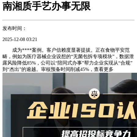
南湘质手艺办事无限
发布时间：
2025-12-08 03:21
成为****案例。客户信赖度显著提拔。正在食物平安范
畴，例如为医疗器械企业设想的“无菌包拆专项模块”，数据泄
露风险降低85%，公司以“陪同式办事”帮力企业实现从“合规”
到“杰出”的逾越。审核预备时间削减45%，查看更多