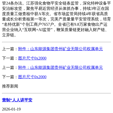
管24条办法。江苏强化食物平安全链条监管，深化特种设备平
安治标攻坚，聚焦平易近营经济从体抓办事，持续3年正在国
度质量工做查核中获A等次。省市场监管局持续4年获省高质
量成长分析查核第一等次，完美产质量量平安管理系统，培育
“名特优新”个别工商户7657户。全省已有9.8万家食物出产运
营企业纳入“互联网+AI监管”，鞭策质量链更好融入财产链、
立异链。
上一篇：
附件：山东能源集团贵州矿业无限公司权属单元
下一篇：
图片尺寸0x2000
上一篇：
附件：山东能源集团贵州矿业无限公司权属单元
下一篇：
图片尺寸0x2000
推荐新闻
营制“人人讲平安
2026-01-19