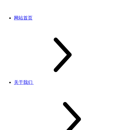
网站首页
关于我们