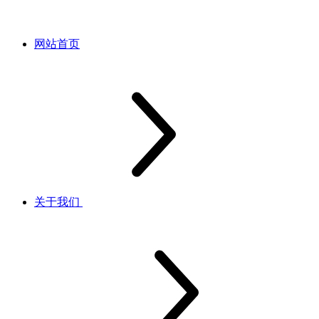
网站首页
关于我们