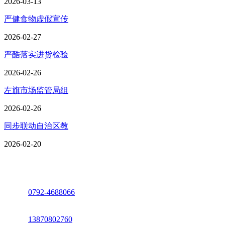
2026-03-13
严健食物虚假宣传
2026-02-27
严酷落实进货检验
2026-02-26
左旗市场监管局组
2026-02-26
同步联动自治区教
2026-02-20
座机：
0792-4688066
电话：
13870802760