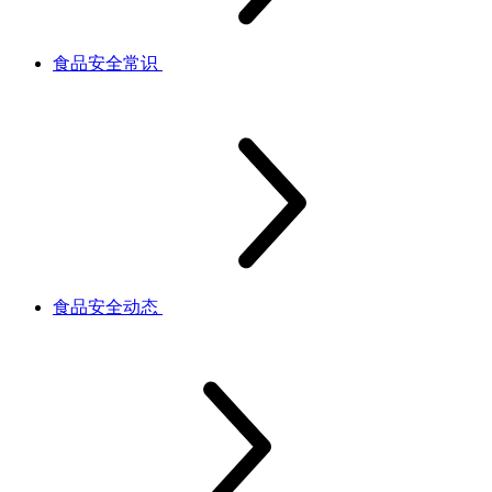
食品安全常识
食品安全动态