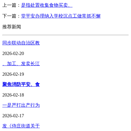
上一篇：
是指处置收集食物买卖、
下一篇：
堂平安办理纳入学校沉点工做常抓不懈
推荐新闻
同步联动自治区教
2026-02-20
、加工、发卖长江
2026-02-19
聚焦消防平安、食
2026-02-18
一是严打出产行为
2026-02-17
发《侍庄街道关于