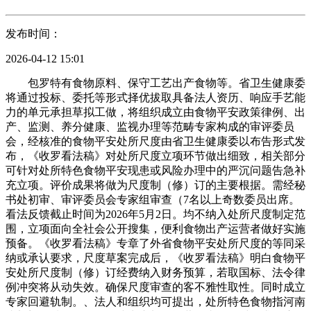
发布时间：
2026-04-12 15:01
包罗特有食物原料、保守工艺出产食物等。省卫生健康委
将通过投标、委托等形式择优拔取具备法人资历、响应手艺能
力的单元承担草拟工做，将组织成立由食物平安政策律例、出
产、监测、养分健康、监视办理等范畴专家构成的审评委员
会，经核准的食物平安处所尺度由省卫生健康委以布告形式发
布，《收罗看法稿》对处所尺度立项环节做出细致，相关部分
可针对处所特色食物平安现患或风险办理中的严沉问题告急补
充立项。评价成果将做为尺度制（修）订的主要根据。需经秘
书处初审、审评委员会专家组审查（7名以上奇数委员出席。
看法反馈截止时间为2026年5月2日。均不纳入处所尺度制定范
围，立项面向全社会公开搜集，便利食物出产运营者做好实施
预备。《收罗看法稿》专章了外省食物平安处所尺度的等同采
纳或承认要求，尺度草案完成后，《收罗看法稿》明白食物平
安处所尺度制（修）订经费纳入财务预算，若取国标、法令律
例冲突将从动失效。确保尺度审查的客不雅性取性。同时成立
专家回避轨制。、法人和组织均可提出，处所特色食物指河南