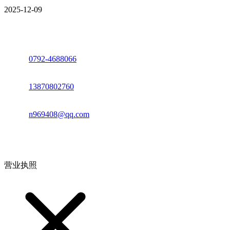
2025-12-09
座机：
0792-4688066
电话：
13870802760
邮箱：
n969408@qq.com
地址：江西省德安县高新技术产业园(宝塔工业园)高新路93号
营业执照