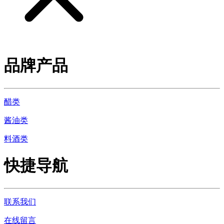
品牌产品
醋类
酱油类
料酒类
快捷导航
联系我们
在线留言