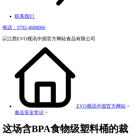
联系我们
电话：0792-4688066
EVO视讯中国官方网站
>
食品安全常识
>
这场含BPA食物级塑料桶的裁