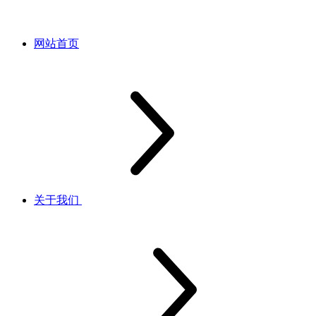
网站首页
关于我们