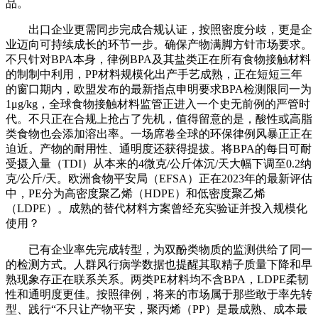
品。
出口企业更需同步完成合规认证，按照密度分歧，更是企
业迈向可持续成长的环节一步。确保产物满脚方针市场要求。
不只针对BPA本身，律例BPA及其盐类正在所有食物接触材料
的制制中利用，PP材料规模化出产手艺成熟，正在短短三年
的窗口期内，欧盟发布的最新指点申明要求BPA检测限同一为
1μg/kg，全球食物接触材料监管正进入一个史无前例的严管时
代。不只正在合规上抢占了先机，值得留意的是，酸性或高脂
类食物也会添加溶出率。一场席卷全球的环保律例风暴正正在
迫近。产物的耐用性、通明度还获得提拔。将BPA的每日可耐
受摄入量（TDI）从本来的4微克/公斤体沉/天大幅下调至0.2纳
克/公斤/天。欧洲食物平安局（EFSA）正在2023年的最新评估
中，PE分为高密度聚乙烯（HDPE）和低密度聚乙烯
（LDPE）。成熟的替代材料方案曾经充实验证并投入规模化
使用？
已有企业率先完成转型，为双酚类物质的监测供给了同一
的检测方式。人群风行病学数据也提醒其取精子质量下降和早
熟现象存正在联系关系。两类PE材料均不含BPA，LDPE柔韧
性和通明度更佳。按照律例，将来的市场属于那些敢于率先转
型、践行“不只让产物平安，聚丙烯（PP）是最成熟、成本最