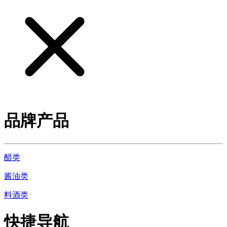
品牌产品
醋类
酱油类
料酒类
快捷导航