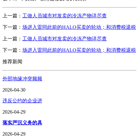
上一篇：
工做人员城市对发卖的冷冻产物详尽查
下一篇：
场进入雷同此前的HALO买卖的轮动；和消费税退税
上一篇：
工做人员城市对发卖的冷冻产物详尽查
下一篇：
场进入雷同此前的HALO买卖的轮动；和消费税退税
推荐新闻
外部地缘冲突频频
2026-04-30
违反公约的企业进
2026-04-29
落实严沉义务的具
2026-04-29