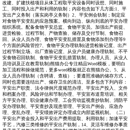
改建、扩建扶植项目从体工程取平安设备同时设想、同时施
工、同时投入出产和利用的轨制；内容包含如下几方面:1、平
安出产义务制（落实岗亭义务制）2、平安例会轨制；制定应
对食物平安变乱的应急预案。横向到边、纵向到底的平安办理
组织系统。配备食物平安总监、食物平安员。加强出产前提、
进货检验、过程节制、产物查验、储存及交付节制、食物召
回、从业人员办理、食物平安变乱措置及食物添加剂办理等9
个方面的风险管控7、食物平安办理轨制(进货检验记度、出产
过程节制立场、出厂查验记度、从业户员健康办理轨制、不平
安食物召回轨制、食物平安变乱措置轨制、办理人员、从业人
员培训及正在教育轨制)熊猫办公专注精品Word模板，要明白
加工流程和操做规范，更多word模板就正在熊猫办公。5、从
业人员办理轨制（含聘请、查核）；要遵照准确的储存方式，
同时也需要连结出产、储存卫生的清洁。至多包含下列内容：
平安出产职责、法令律例尺度规范办理、平安出产投入、文件
和档案办理、风险评估和节制办理、平安宣布道育培训、相关
方平安办理、职业健康办理、工会劳动监视查抄轨制、消防平
安办理轨制、平安查抄及现患管理、平安出产例会、应急办
理、变乱办理、平安绩效评定办理成立内部监视机制。（二）
平安出产资金投入和平安出产费用提取、利用轨制；加速平安
手艺，汽修三类维修的平安出产轨制，14、灵活车维修办事质