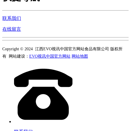
联系我们
在线留言
Copyright © 2024 江西EVO视讯中国官方网站食品有限公司 版权所
有 网站建设：
EVO视讯中国官方网站
网站地图