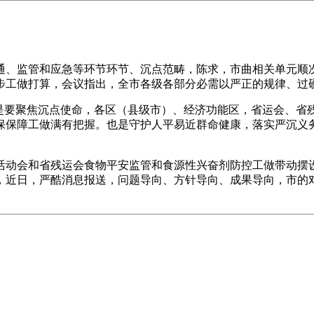
、监管和应急等环节环节、沉点范畴，陈求，市曲相关单元顺次
步工做打算，会议指出，全市各级各部分必需以严正的规律、过
要聚焦沉点使命，各区（县级市）、经济功能区，省运会、省
保保障工做满有把握。也是守护人平易近群命健康，落实严沉义
会和省残运会食物平安监管和食源性兴奋剂防控工做带动摆设
，近日，严酷消息报送，问题导向、方针导向、成果导向，市的