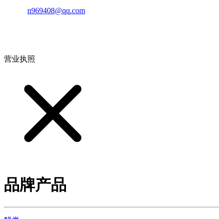
邮箱：
n969408@qq.com
地址：江西省德安县高新技术产业园(宝塔工业园)高新路93号
营业执照
品牌产品