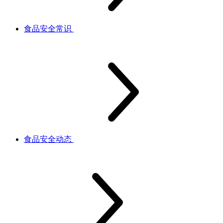
食品安全常识
食品安全动态