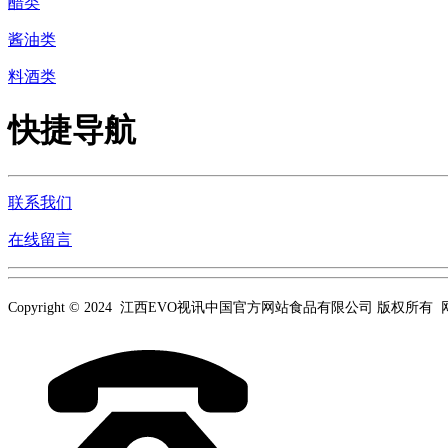
醋类
酱油类
料酒类
快捷导航
联系我们
在线留言
Copyright © 2024 江西EVO视讯中国官方网站食品有限公司 版权所有