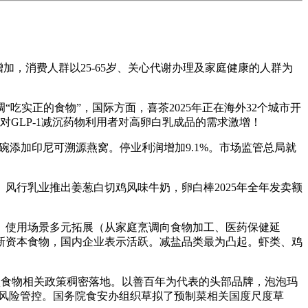
增加，消费人群以25-65岁、关心代谢办理及家庭健康的人群为
实正的食物”，国际方面，喜茶2025年正在海外32个城市开
GLP-1减沉药物利用者对高卵白乳成品的需求激增！
添加印尼可溯源燕窝。停业利润增加9.1%。市场监管总局就
。风行乳业推出姜葱白切鸡风味牛奶，卵白棒2025年全年发卖额
使用场景多元拓展（从家庭烹调向食物加工、医药保健延
为新资本食物，国内企业表示活跃。减盐品类最为凸起。虾类、鸡
多项食物相关政策稠密落地。以善百年为代表的头部品牌，泡泡玛
严酷风险管控。国务院食安办组织草拟了预制菜相关国度尺度草