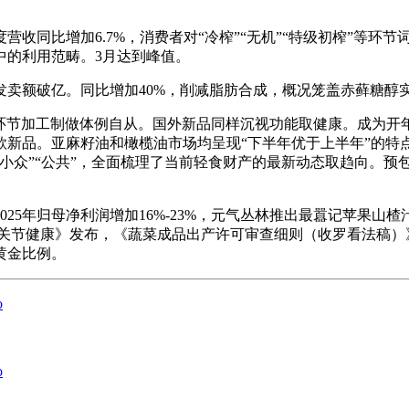
收同比增加6.7%，消费者对“冷榨”“无机”“特级初榨”等环节
中的利用范畴。3月达到峰值。
额破亿。同比增加40%，削减脂肪合成，概况笼盖赤藓糖醇实
环节加工制做体例自从。国外新品同样沉视功能取健康。成为开年
品。亚麻籽油和橄榄油市场均呈现“下半年优于上半年”的特点，
从“小众”“公共”，全面梳理了当前轻食财产的最新动态取趋向。
25年归母净利润增加16%-23%，元气丛林推出最囂记苹果山
骨关节健康》发布，《蔬菜成品出产许可审查细则（收罗看法稿）
1黄金比例。
o
o