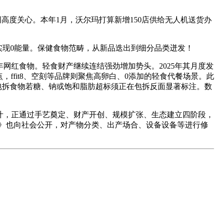
词高度关心。本年1月，沃尔玛打算新增150店供给无人机送货办
现0能量。保健食物范畴，从新品迭出到细分品类迸发！
网红食物。轻食财产继续连结强劲增加势头。2025年其月度发
ffit8、空刻等品牌则聚焦高卵白、0添加的轻食代餐场景。此
预包拆食物若糖、钠或饱和脂肪超标须正在包拆反面显著标注。数
楂汁，正通过手艺奠定、财产开创、规模扩张、生态建立四阶段，
》也向社会公开，对产物分类、出产场合、设备设备等进行修