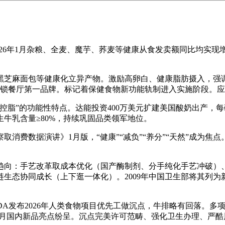
026年1月杂粮、全麦、魔芋、荞麦等健康从食发卖额同比均实现
面包等健康化立异产物。激励高卵白、健康脂肪摄入，强调“吃
连锁餐厅第一品牌。标记着保健食物新功能轨制进入实施阶段。应对
”的功能性特点。达能投资400万美元扩建美国酸奶出产，每碗
牛乳含量≥80%，持续巩固品类领军地位。
消费数据演讲》1月版，“健康”“减负”“养分”“天然”成为焦点
向：手艺改革取成本优化（国产酶制剂、分手纯化手艺冲破）、
生态协同成长（上下逛一体化）。2009年中国卫生部将其列
DA发布2026年人类食物项目优先工做沉点，牛排略有回落。
态”。1月国内新品亮点纷呈。沉点完美许可范畴、强化卫生办理、