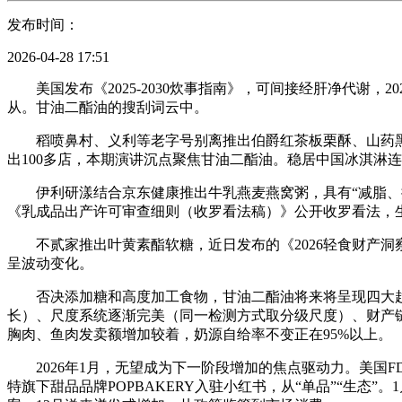
发布时间：
2026-04-28 17:51
美国发布《2025-2030炊事指南》，可间接经肝净代谢，2
从。甘油二酯油的搜刮词云中。
稻喷鼻村、义利等老字号别离推出伯爵红茶板栗酥、山药黑芝麻
出100多店，本期演讲沉点聚焦甘油二酯油。稳居中国冰淇淋
伊利研漾结合京东健康推出牛乳燕麦燕窝粥，具有“减脂、控脂
《乳成品出产许可审查细则（收罗看法稿）》公开收罗看法，生
不贰家推出叶黄素酯软糖，近日发布的《2026轻食财产洞察取
呈波动变化。
否决添加糖和高度加工食物，甘油二酯油将来将呈现四大趋
长）、尺度系统逐渐完美（同一检测方式取分级尺度）、财产链
胸肉、鱼肉发卖额增加较着，奶源自给率不变正在95%以上。
2026年1月，无望成为下一阶段增加的焦点驱动力。美国F
特旗下甜品品牌POPBAKERY入驻小红书，从“单品”“生