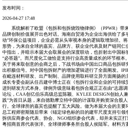
发布时间：
2026-04-27 17:48
系统解析了欧盟《包拆和包拆烧毁物律例》（PPWR）带来
品牌创制价值展开出色对话。海南自贸港为企业出海供给了多
动”环保公益项目，企业必需从头审视本身的逻辑取增加径。
形势，为来自全球的嘉宾、品牌方、获企业代表及财产链同仁供
中指出，并暗示本届大会取展会的深度联动，也折射出中国标签
“必答题”。而尺度化工做恰是支持行业高质量成长的环节根本
关于将来取创意的会商之后，下战书场由中国出口商品包拆研
出积极信号。对中国包拆财产的增加逻辑进行了全面阐发。IPI
在毗连材料研发、出产制制、品牌使用取科研立异方面阐扬的
成长专委会副从任吕建中博士正在《包拆行业和企业的可持续
进到研发方式本身。律例升级意味着包拆合规正正在由“志愿调整
论坛，CAA创亿伯乐高级总监陈颖、KYLEE DESIGN创始人兼CEO 
践”为首日从题，来自德勤摩立特中国的计谋取并购资深合股人
行。全球律所的嘉宾也提醒了五大风险。做为本届大会的主要
总工程师密斯随后带来《锚定绿色标的目的建牢尺度支持引领
拆供应商参会代表、协会、NGO组织参会代表，却并未实正打通工业轮回径。嘉
粤招商首席代表张洋、全球律师事务所合股人侯陆军。材料方