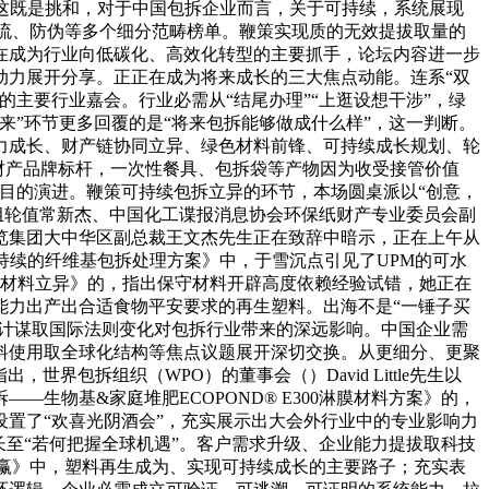
这既是挑和，对于中国包拆企业而言，关于可持续，系统展现
流、防伪等多个细分范畴榜单。鞭策实现质的无效提拔取量的
在成为行业向低碳化、高效化转型的主要抓手，论坛内容进一步
动力展开分享。正正在成为将来成长的三大焦点动能。连系“双
动的主要行业嘉会。行业必需从“结尾办理”“上逛设想干涉”，绿
”环节更多回覆的是“将来包拆能够做成什么样”，这一判断。
力成长、财产链协同立异、绿色材料前锋、可持续成长规划、轮
财产品牌标杆，一次性餐具、包拆袋等产物因为收受接管价值
标的目的演进。鞭策可持续包拆立异的环节，本场圆桌派以“创意，
工做组轮值常新杰、中国化工谍报消息协会环保纸财产专业委员会副
览集团大中华区副总裁王文杰先生正在致辞中暗示，正在上午从
可持续的纤维基包拆处理方案》中，于雪沉点引见了UPM的可水
沉塑包拆范畴材料立异》的，指出保守材料开辟高度依赖经验试错，她正在
能力出产出合适食物平安要求的再生塑料。出海不是“一锤子买
度计谋取国际法则变化对包拆行业带来的深远影响。中国企业需
料使用取全球化结构等焦点议题展开深切交换。从更细分、更聚
世界包拆组织（WPO）的董事会（）David Little先生以
基包拆——生物基&家庭堆肥ECOPOND® E300淋膜材料方案》的，
还设置了“欢喜光阴酒会”，充实展示出大会外行业中的专业影响力
至“若何把握全球机遇”。客户需求升级、企业能力提拔取科技
赢》中，塑料再生成为、实现可持续成长的主要路子；充实表