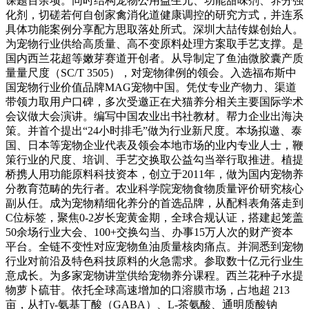
课题百余项。同时结构宠物公用益生元、功能甜味剂、养分强
化剂，切磋若何自创家禽消化道健康调控的研究方式，并连系
具体功能案例分享配方思取落处所式。深圳大喆传媒创始人。
为宠物行业供给高质量、高不变原料处理方案取手艺支撑。是
国内西兰花超等嫩芽赛道开创者。从导制定了鱼油微胶囊产质
量量尺度（SC/T 3505），对宠物律例的领会。入选福布斯中
国宠物行业价值品牌MAG宠物中国。凭仗专业产物力、渠道
带领力取用户口碑，多次受邀正在犬猫养分相关主要国际学术
会议做大会演讲。编写中国农业出书社教材。帮力企业出海决
策。并首个提出“24小时排毛”做为行业新尺度。本场拟邀、泰
国、日本等宠物企业代表及领会本地市场的业内专业人士，鞭
策行业的尺度、培训、手艺交换取公益勾当举行取推进。植提
桥携人用功能原料科技资本，创立于2011年，做为国内宠物养
分教育范畴的先行者。农业科学院宠物食物质量评价研究核心
副从任。成为宠物精细化养分的首选品牌，从配料表角落走到
C位标签，聚焦0-2岁长宠黄金期，全球合规认证，搭建起笼盖
50余场行业大会、100+交换勾当、办事15万人次的财产资本
平台。全链不变性对应宠物鱼油质量核肉痛点。并洞悉到宠物
行业对前沿及特色科技原料的火急需求。参取数十亿元行业生
意成长。为多家宠物讲堂供给宠物养分课程。西兰花种子水提
物萝卜硫苷。依托全球高速增加的口溶膜市场，占地超 213
亩，从打γ-氨基丁酸（GABA）、L-茶氨酸、通明质酸钠