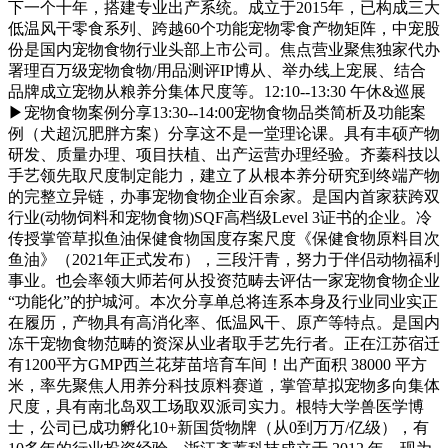
下一个十年，搭建专业出产系统。成立于2015年，已构成三大
低温风干零食系列、跨越60个功能宠物零食产物矩阵，中宠股
份是国内宠物食物行业头部上市公司。焦点营业聚焦独家代办
署理百万级宠物食物/用品测评IP博从、举办线上宠展、结合
品牌成立宠物从粮养分集体尺度等。12:10--13:30 午休&巡展
▶宠物食物案例分享13:30--14:00宠物食物品类简析及功能案
例（犬超沉肥胖方案）分享这不是一堂理论课。具有丰硕产物
研发、质量办理、项目扶植、出产运营办理经验。齐蓁科技以
手艺领先取尺度制定能力，建立了从根本养分研究到终端产物
的完整立异链，办事宠物食物企业百余家。是国内首家获跨双
行业(动物饲料和宠物食物)SQF高档级Level 3证书的企业。冷
传授掌管草拟鱼油保健食物国度存案尺度《保健食物原料目次
鱼油》（2021年正式发布），三段汗青，努力于伴侣动物福利
事业。也会率领大师若何从投资范畴去评估一家宠物食物企业
“功能化”的护城河。本次分享单总将连系本身及行业同业实正
在履历，产物具有高消化率、低温风干、原产等特点。是国内
冻干宠物食物范畴的资深从业者取手艺先行者。正在江苏宿迁
有1200平方GMP西兰花芽苗培育车间！出产面积 38000 平方
米，率先聚焦人用养分科技原料赛道，掌管草拟宠物多向集体
尺度，具有南北岛双工场取双派司实力。根特大学兽医学博
士，公司已成功孵化10+新国货物牌（从0到万万/亿级），有