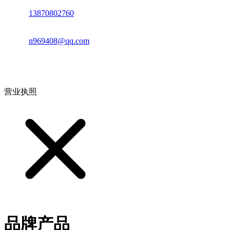
电话：
13870802760
邮箱：
n969408@qq.com
地址：江西省德安县高新技术产业园(宝塔工业园)高新路93号
营业执照
品牌产品