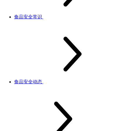
食品安全常识
食品安全动态