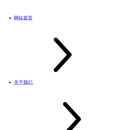
网站首页
关于我们