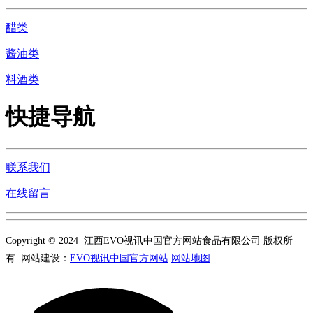
醋类
酱油类
料酒类
快捷导航
联系我们
在线留言
Copyright © 2024 江西EVO视讯中国官方网站食品有限公司 版权所
有 网站建设：
EVO视讯中国官方网站
网站地图