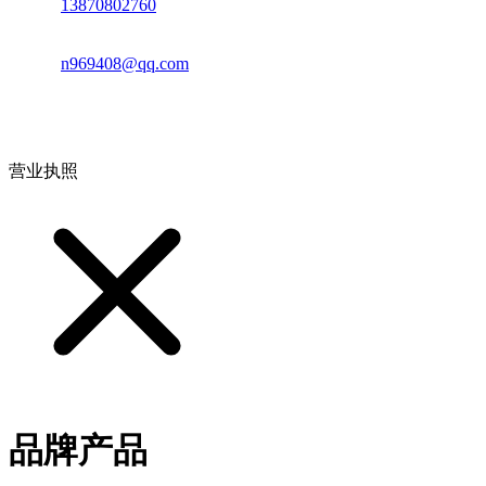
电话：
13870802760
邮箱：
n969408@qq.com
地址：江西省德安县高新技术产业园(宝塔工业园)高新路93号
营业执照
品牌产品