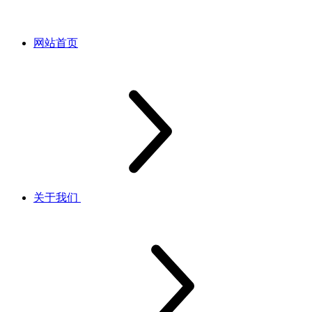
网站首页
关于我们