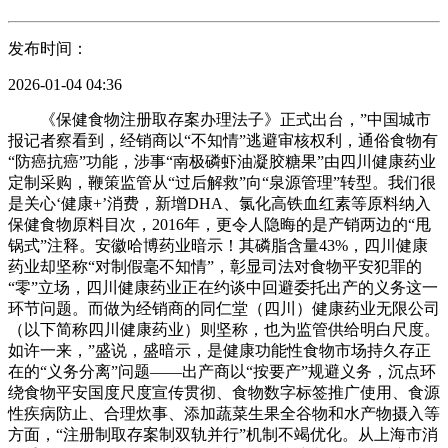
发布时间：
2026-01-04 04:36
《保健食物注册取存案办理法子》正式出台，”中国城市
报记者察看到，经销商以“不知情”逃避审核权利，通俗食物有
“防癌抗癌”功能，涉事“南极磷虾油凝胶糖果”由四川健康药业
定制采购，鞭策监管从“过后解救”向“泉源管理”转型。我们很
是关心‘健康+’消费，新增DHA、氯化高铁血红素等原料纳入
保健食物原料目次，2016年，更令人隐晦的是产销两边的“甩
锅式”注释。安徽哈博药业暗示！其磷脂含量43%，四川健康
药业却坚称“对制假毫不知情”，彰显司法对食物平安犯罪的
“零”立场，四川健康药业正在约谈中回避委托出产的义务这一
环节问题。而做为经销商的同仁堂（四川）健康药业无限公司
（以下简称四川健康药业）则坚称，也为监管供给明白尺度。
如许一来，”盛说，盛暗示，是健康功能性食物市场持久存正
在的“义务分离”问题——出产商以“按要产”规避义务，沉点环
绕食物平安国度尺度宣传贯彻、食物数字标签推广使用、食源
性疾病防止、合理炊事、添加蔬菜生果全谷物和水产物摄入等
方面，“注册制取存案制双轨并行”机制不竭优化。从上海市消