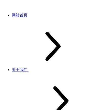
网站首页
关于我们