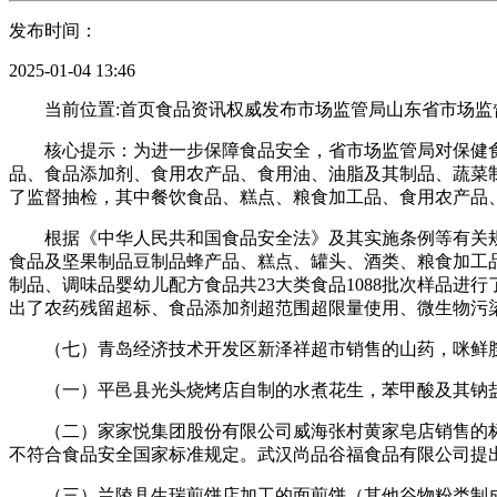
发布时间：
2025-01-04 13:46
当前位置:首页食品资讯权威发布市场监管局山东省市场监督管理局
核心提示：为进一步保障食品安全，省市场监管局对保健食
品、食品添加剂、食用农产品、食用油、油脂及其制品、蔬菜制
了监督抽检，其中餐饮食品、糕点、粮食加工品、食用农产品、
根据《中华人民共和国食品安全法》及其实施条例等有关规
食品及坚果制品豆制品蜂产品、糕点、罐头、酒类、粮食加工
制品、调味品婴幼儿配方食品共23大类食品1088批次样品进
出了农药残留超标、食品添加剂超范围超限量使用、微生物污
（七）青岛经济技术开发区新泽祥超市销售的山药，咪鲜胺
（一）平邑县光头烧烤店自制的水煮花生，苯甲酸及其钠盐
（二）家家悦集团股份有限公司威海张村黄家皂店销售的标称为
不符合食品安全国家标准规定。武汉尚品谷福食品有限公司提
（三）兰陵县生瑞煎饼店加工的面煎饼（其他谷物粉类制成