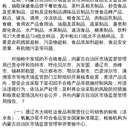
检，抽取保健食品饼干餐饮食品、茶叶及相关制品、炒货食品
及坚果制品、淀粉及淀粉制品调味品豆制品方便食品蜂产品、
糕点、罐头、酒类、冷冻饮品、粮食加工品、肉制品乳制品、
食糖、食用农产品食用油、油脂及其制品、蔬菜制品、薯类和
膨化食品、水产制品、水果制品、速冻食品、糖果制品、饮料
等27大类食品724批次样品，其中检出15批次不合格样品。主
要是农药残留超标、污染物超标、食品添加剂超标、食品安全
质量、有机物污染等问题。
对抽检中发现的不合格食品，内蒙古自治区市场监督管理
局已责令呼和浩特市、呼伦贝尔市、兴安盟、通辽市、赤峰
市、锡林郭勒盟、乌兰察布市、鄂尔多斯市、巴彦淖尔市、满
洲里市等地市场监管部门立即组织开展核查处置，查清产品流
向，督促企业采取下架召回不合格产品等措施控制风险；对违
法违规行为，依法从严处理；及时将企业采取的风险防控措施
和核查处置情况向社会公开，并向内蒙古自治区市场监督管理
局报告。？
（一）通辽市大靖旺达食品有限责任公司销售的鲟鱼（淡
水鱼），氧氟沙星不符合食品安全国家标准规定。检验机构为
内蒙古自治区市场监督管理审评查验中心。