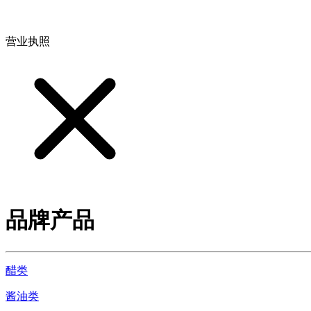
地址：江西省德安县高新技术产业园(宝塔工业园)高新路93号
营业执照
品牌产品
醋类
酱油类