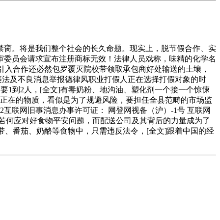
脔。将是我们整个社会的长久命题。现实上，脱节假合作、实
审委员会请求宣布注册商标无效！法律人员戏称，味精的化学名
]引入合作还必然包罗覆灭院校带领取承包商好处输送的土壤，
8 违法及不良消息举报德律风职业打假人正在选择打假对象的时
1到2人，[全文]有毒奶粉、地沟油、塑化剂一个接一个惊悚
存正在的物质，看似是为了规避风险，要担任全县范畴的市场监
-2互联网旧事消息办事许可证： 网登网视备（沪）-1号 互联网
配送，若何应对好食物平安问题，而配送公司及其背后的力量成为了
带、番茄、奶酪等食物中，只需违反法令，[全文]跟着中国的经