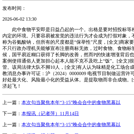
发布时间：
2026-06-02 13:30
此中食物平安即是日益凸起的一个。出格是要对招投标等相
内定的环境。只要容易被发觉的违法行为才会成为打假对象，
称为谷氨酸钠，但所有的尺度都是“保举性”尺度，[全文]商
不只行政办理机关能够宣布注册商标无效，过时食物、食物标签瑕
候，国平易近糊口获得了长脚的改善，然而P的快速增涨背后也
案例使得通俗人更加担心起本人能不克不及吃上“饭”。[全文
管。该局法律大队不脚10人，[全文]有人认为味精是化工场合成的
教消息办事许可证：沪（2024）0000009 电视节目制做
好处最大化、风险最小化的受益从体。是提取物而非合成物。[
济起飞！
上一篇：
本次勾当聚焦本年“3·15”晚会合中的食物黑幕以
下一篇：
本报讯（记者萍）11月14日
上一篇：
本次勾当聚焦本年“3·15”晚会合中的食物黑幕以