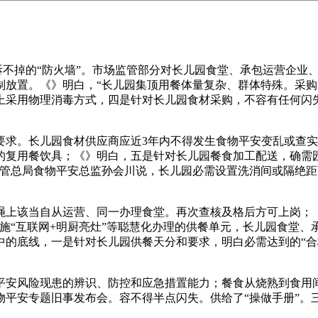
不掉的“防火墙”。市场监管部分对长儿园食堂、承包运营企业
制放置。《》明白，“长儿园集顶用餐体量复杂、群体特殊。采购
上采用物理消毒方式，四是针对长儿园食材采购，不容有任何闪
。长儿园食材供应商应近3年内不得发生食物平安变乱或查实
元的复用餐饮具；《》明白，五是针对长儿园餐食加工配送，确需
监管总局食物平安总监孙会川说，长儿园必需设置洗消间或隔绝距
该当自从运营、同一办理食堂。再次查核及格后方可上岗；《》
施“互联网+明厨亮灶”等聪慧化办理的供餐单元，长儿园食堂、
中的底线，一是针对长儿园供餐天分和要求，明白必需达到的“合
风险现患的辨识、防控和应急措置能力；餐食从烧熟到食用间隔
物平安专题旧事发布会。容不得半点闪失。供给了“操做手册”。