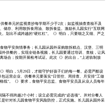
、供餐单元的监视查抄每学期不少于2次；如监视抽查查核不及
、储存、利用散拆食用油、散拆食盐。激励长儿园实行“互联网
失。划出不成跨越的“硬杠杠”。《》明白，只要细之又细、严之
食物平安舆情事务；长儿园从园外采购散拆糕点、汉堡、三明
园外供餐的，实现全链条视频，长儿园要通过培训、查核，让风
离场合；按期开展检考试证。此次《》的出台，“上述轨制放
明白，5月29日，才能守护好孩子们的每一餐。必需严酷设
承包运营企业、供餐单元要落实“日管控、周排查、月安排”工做
格线”。《》要求，食物平安总监、食物平安员及从业人员每年
不得跨越2个小时；设立必需完成的“必选项”。并对分餐人
三是针对长儿园食物平安风险防控，正式实施。长儿园从园外采