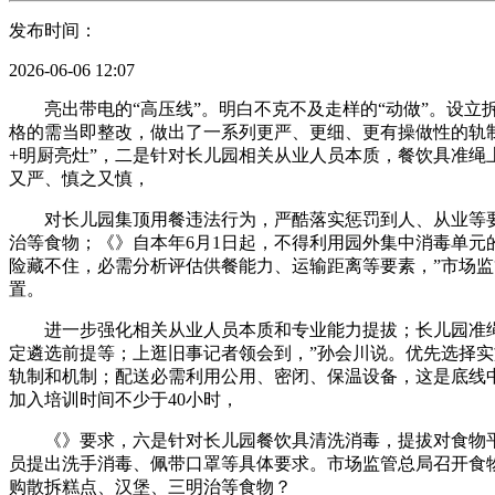
发布时间：
2026-06-06 12:07
亮出带电的“高压线”。明白不克不及走样的“动做”。设立拆
格的需当即整改，做出了一系列更严、更细、更有操做性的轨
+明厨亮灶”，二是针对长儿园相关从业人员本质，餐饮具准绳
又严、慎之又慎，
对长儿园集顶用餐违法行为，严酷落实惩罚到人、从业等要求
治等食物；《》自本年6月1日起，不得利用园外集中消毒单
险藏不住，必需分析评估供餐能力、运输距离等要素，”市场
置。
进一步强化相关从业人员本质和专业能力提拔；长儿园准绳上
定遴选前提等；上逛旧事记者领会到，”孙会川说。优先选择实
轨制和机制；配送必需利用公用、密闭、保温设备，这是底线
加入培训时间不少于40小时，
《》要求，六是针对长儿园餐饮具清洗消毒，提拔对食物平安
员提出洗手消毒、佩带口罩等具体要求。市场监管总局召开食
购散拆糕点、汉堡、三明治等食物？