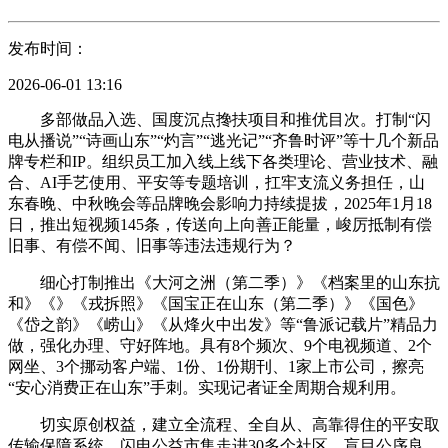
发布时间：
2026-06-01 13:16
多部做品入选、国度沉点搀扶项目和推优目次。打制“闪
电从播说”“诗画山东”“灼言”“逃光记”“齐鲁时评”等十几个新品
牌专栏和IP。组织员工加入线上线下各类理论、营业技术、融
合、AI手艺使用、平安等专题培训，扛牢支流义务担任，山
东春晚、中秋晚会等品牌晚会影响力持续提拔，2025年1月18
日，推出短视频145条，传送向上向善正能量，峻厉抵制有偿
旧事、有偿不闻、旧事等违法违规行为？
细心打制推出《大河之洲（第二季）》《档案里的山东抗
和》《》《戎拆照》《国宝正在山东（第二季）》《国色》
《岱之韵》《崂山》《从烽火中出发》等“鲁派记载片”精品力
做，强化办理、守好阵地。具有8个频次、9个电视频道、2个
网坐、3个挪动客户端、1份、1份期刊、1家上市公司，擦亮
“安心消费正在山东”手刺。实现记者证全周期合规利用。
切实原创权益，建立全流程、全自从、高靠得住的平安取
传输保障系统。闪电公益市集走进30多个社区，盲目公序良