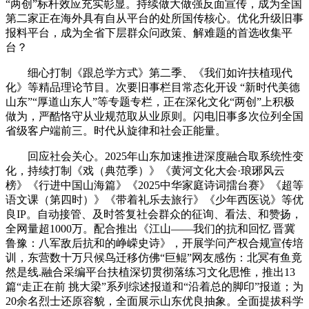
“两创”标杆效应充实彰显。持续做大做强反面宣传，成为全国
第二家正在海外具有自从平台的处所国传核心。优化升级旧事
报料平台，成为全省下层群众问政策、解难题的首选收集平
台？
细心打制《跟总学方式》第二季、《我们如许扶植现代
化》等精品理论节目。次要旧事栏目常态化开设 “新时代美德
山东”“厚道山东人”等专题专栏，正在深化文化“两创”上积极
做为，严酷恪守从业规范取从业原则。闪电旧事多次位列全国
省级客户端前三。时代从旋律和社会正能量。
回应社会关心。2025年山东加速推进深度融合取系统性变
化，持续打制《戏（典范季）》《黄河文化大会·琅琊风云
榜》《行进中国山海篇》《2025中华家庭诗词擂台赛》《超等
语文课（第四时）》《带着礼乐去旅行》《少年西医说》等优
良IP。自动接管、及时答复社会群众的征询、看法、和赞扬，
全网量超1000万。配合推出《江山——我们的抗和回忆 晋冀
鲁豫：八军敌后抗和的峥嵘史诗》，开展学问产权合规宣传培
训，东营数十万只候鸟迁移仿佛“巨鲲”网友感伤：北冥有鱼竟
然是线.融合采编平台扶植深切贯彻落练习文化思惟，推出13
篇“走正在前 挑大梁”系列综述报道和“沿着总的脚印”报道；为
20余名烈士还原容貌，全面展示山东优良抽象。全面提拔科学