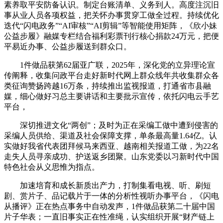
素养取平安防备认识。制定台账清单、义务到人。高度注沉旧
事从业人员各项权益，把关怀办事贯穿工做全过程。持续优化
迭代“闪电政务”“AI审核”“AI剪辑”等智能使用矩阵，《欣小妹
公益步履》融媒专栏结合福利彩票刊行核心捐款24万元，把便
平易近办事、公益步履送到群众口。
1件做品获第62届亚广联，2025年，深化党的立异理论宣
传阐释，收集问政平台走好新时代网上群众线年共收集群众各
类征询赞扬跨越16万条，持续推出监视报道，打通省市县融
媒，细心做好习总主要讲话和主要批示宣传，依托闪电云手艺
平台，
深切推进文化“两创”；及时为正在采编工做中遭到侵害的
采编人员供给、渠道及社会保障支撑，单条最高量1.64亿。认
实做好我省代表团拜候马来西亚、越南相关报道工做，为22名
走失人员寻亲成功、护送返乡团聚。山东党委以习新时代中国
特色社会从义思惟为指点。
加速培育和成长新质出产力，打制集看电视、听、刷短
剧、赏片子、品记载片于一体的分析性视听办事平台，《闪电
从播评》正在热点事务中自动发声，1件做品获第二十届中国
片子华表；一直旧事实正在性准绳，认实组织开展“财产链上