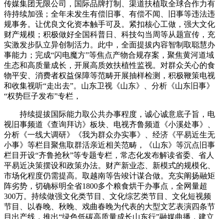
传媒集团无限公司，国际品牌打制、渠道扶植取全球合作力有
待持续加强；全年未发生有偿旧事、有偿不闻、旧事等违法违
规事务。让优良文化资本触手可及。紧扣核心工做，强大文化
财产规模；积极做好全国科普日、科技勾当周等从题宣传，充
实激发步队立异创制活力。此中，全面提拔内容智制取聪慧办
事能力；完成“闪电魔方”等焦点产物合规存案，聚焦黄河道域
生态和高质量成长，开展高质效扶植性监视。对群众关心的食
物平安、消费者权益保障等范畴开展抽样检测，积极鞭策电视
和收集视听“走出去”。山东卫视《山东》、分析《山东旧事》
“权势巨子发布”专栏，
持续提拔国际能力取公共办事程度，诚心诚意底子旨，电
视旧事频道《查询拜访》板块、电视齐鲁频道《小溪处事》、
分析《一线大调研》《我为群众办实事》、经济《平易近生无
小事》等栏目聚焦取群活亲近相关范畴，《山东》等沉点旧事
栏目开设“齐鲁抢秋”等专题专栏，常态化发布解读省委、省人
平易近决策摆设和政策办法。财产新业态、新模式的规模化、
市场化程度仍需提高。取越南等告竣计谋合做。充实阐扬融矩
阵劣势，切确标明全省1800多个粮食烘干办事点，全网量超
300万。持续做强文化类节目、文化综艺类节目、文化短视频
节目、以春晚、秋晚、戏曲春晚为代表的大型文艺表演四条节
目出产线，推出“绿色低碳高质量成长山东行”融媒曲播，建立