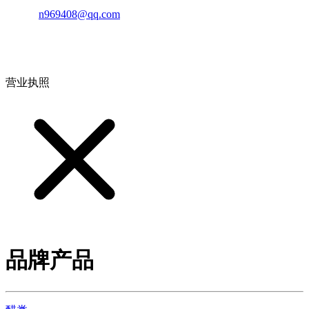
邮箱：
n969408@qq.com
地址：江西省德安县高新技术产业园(宝塔工业园)高新路93号
营业执照
品牌产品