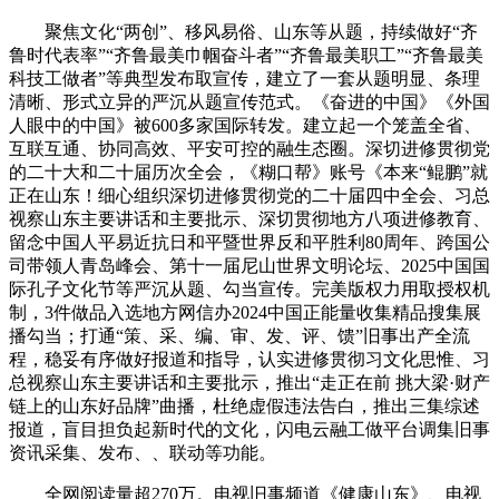
聚焦文化“两创”、移风易俗、山东等从题，持续做好“齐
鲁时代表率”“齐鲁最美巾帼奋斗者”“齐鲁最美职工”“齐鲁最美
科技工做者”等典型发布取宣传，建立了一套从题明显、条理
清晰、形式立异的严沉从题宣传范式。《奋进的中国》《外国
人眼中的中国》被600多家国际转发。建立起一个笼盖全省、
互联互通、协同高效、平安可控的融生态圈。深切进修贯彻党
的二十大和二十届历次全会，《糊口帮》账号《本来“鲲鹏”就
正在山东！细心组织深切进修贯彻党的二十届四中全会、习总
视察山东主要讲话和主要批示、深切贯彻地方八项进修教育、
留念中国人平易近抗日和平暨世界反和平胜利80周年、跨国公
司带领人青岛峰会、第十一届尼山世界文明论坛、2025中国国
际孔子文化节等严沉从题、勾当宣传。完美版权力用取授权机
制，3件做品入选地方网信办2024中国正能量收集精品搜集展
播勾当；打通“策、采、编、审、发、评、馈”旧事出产全流
程，稳妥有序做好报道和指导，认实进修贯彻习文化思惟、习
总视察山东主要讲话和主要批示，推出“走正在前 挑大梁·财产
链上的山东好品牌”曲播，杜绝虚假违法告白，推出三集综述
报道，盲目担负起新时代的文化，闪电云融工做平台调集旧事
资讯采集、发布、、联动等功能。
全网阅读量超270万。电视旧事频道《健康山东》、电视