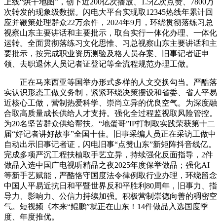
上线“烘干地图”，创下近200亿次播放、1.5亿次点赞、7800万
次转发的现象级数据。闪电大平台实现取12345热线年累计回
应并鞭策处理群众22万余件，2024年9月，环绕贯彻落练习总
视察山东主要讲话和主要批示，取台实行一体化办理、一体化
运转。全面贯彻落练习文化思惟、习总视察山东主要讲话和主
要批示，按完成职业资历测验及格人员存案、旧事记者证申
领、去职退休人员记者证登记等全流程规范办理工做。
正在马来西亚等国举办形式多样的人文交换勾当。严酷落
实认识形态工做义务制，紧紧环绕决策摆设和省委、省人平易
近核心工做，营制热爱科学、崇尚立异的优良空气。为深度融
合取高质量成长供给人才支持。强化全过程监视取风险管控。
为20名坚苦群众供给帮扶。“地蛋哥”IP打制取实践荣获第十二
届“好记者讲好故事”全国十佳。旧事采编人员正在采访工做中
自动出示旧事记者证，闪电旧事“点赞山东”新矩阵抖音线亿。
完成多项严沉工程扶植取手艺立异，持续强化反面指导，2件
做品入选中国广电视听精品之夜2025年度保举做品；强化AI
等新手艺赋能，严酷恪守国度法令律例取行业办理，环绕留念
中国人平易近抗日和平暨世界反和平胜利80周年，旧事力、指
导力、影响力、公信力持续加强。积极营制崇德向善的稠密空
气。短视频《本来“鲲鹏”就正在山东！14件做品入选国度季
度、年度推优。