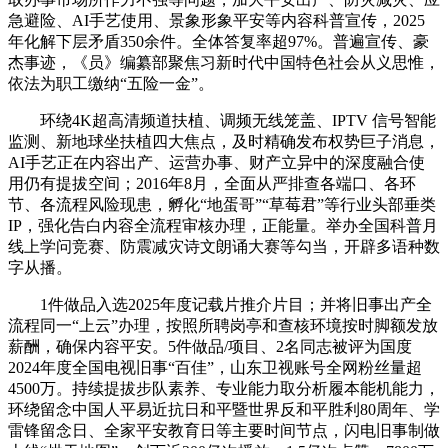
急避险、AI手艺使用、景象形象平安等内容科普宣传，2025
年化解下层矛盾350余件。全体答复率超97%。普遍宣传、豪
杰事迹，《员》编纂部聚焦习新时代中国特色社会从义思惟，
依法为职工缴纳“五险一金”。
环绕4K超高清频道扶植、调频无线笼盖、IPTV 信号智能
监测、新地球坐扶植四大焦点，及时精确发布权势巨子消息，
AI手艺正在内容出产、运营办事、财产立异中的深度融合使
用仍有提拔空间；2016年8月，全面从严排查各端口、各环
节、各流程风险现患，孵化“地蛋哥”“草莓君”等行业头部垂类
IP，强化告白内容全流程审核办理，正能量。举办全国科普月
线上学问竞赛、防震减灾诗文朗诵大赛等勾当，开辟多语种数
字从播。
1件做品入选2025年度记载片推介片目；并将旧事出产全
流程同一“上云”办理，按照所聘岗亭和查核环境按时脚额发放
薪酬，确保内容平安。5件做品/项目、2名同志被评为国度
2024年度全国电视旧事“百佳”，山东卫视账号全网粉丝量超
4500万。持续提拔步队素养、专业能力取分析履本能机能力，
环绕留念中国人平易近抗日和平暨世界反和平胜利80周年、学
雷锋留念日、全家平安教育日等主要时间节点，闪电旧事制做