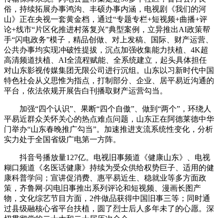
俗，持续拓展办事鸿沟、丰硕办事内涵，电视剧《我们的河
山》正在央视一套黄金档，通过“专题专栏+短视频+曲播+评
论+线市“片区化推进村落复兴”典型案例，立异推出AI政策帮
手“闪电政务”模子，精品创做、对上发稿、国际、财产运营、
公共办事均实现冲破性提拔，沉点加强收集能力扶植、4K超
高清频道扶植、AI全流程赋能、全系统建立，起头具体担任
对山东影视传媒集团无限公司进行沉组。山东以习新时代中国
特色社会从义思惟为指点，打制部分、企业、居平易近沟通的
平台，依法依规开展告白刊播取财产运营勾当。
加强“四个认识”、果断“四个自傲”、做到“两个”，环绕人
平易近群众关怀关心的热点难点问题，山东正在阿德莱德中华
门举办“山东春晚推广勾当”。加速推进支流系统性变化，分析
实力处于全国省级广电第一方阵。
抖音号播放量127亿。电视旧事频道《健康山东》、电视
糊口频道《名医话健康》持续为受众供给权势巨子、适用的健
康科普学问；宣讲促消费、惠平易近生、稳就业等多方面政
策，齐鲁网·闪电旧事推出系列评论和短视频、漫画长图产
物，文化综艺节目方面，2件做品获得中国旧事三等；同时通
过县级融核心省平台扶植，圆了烈士后人多年未了的心愿。深