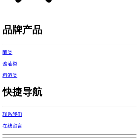
品牌产品
醋类
酱油类
料酒类
快捷导航
联系我们
在线留言