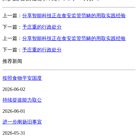
上一篇：
分享智能科技正在食安监管范畴的用取实践经验
下一篇：
予庄重的行政处分
上一篇：
分享智能科技正在食安监管范畴的用取实践经验
下一篇：
予庄重的行政处分
推荐新闻
按照食物平安国度
2026-06-02
持续提拔能力取公
2026-06-01
进一步阐扬旧事宣
2026-05-31