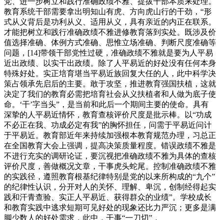
党、进一步树立和践行准确政绩不雅、提拔干部本质来处理。
教育系统干部需要拿出明知山有虎、方向虎山行的干劲，“形
式从义背后是功利从义、适用从义，具有亲近的内正在联系。
才能把树立和践行准确政绩不雅进修教育落到实处。既涉及价
值选择准确、体例方式准确、思惟立场准确、判断尺度准确等
问题，[14]带领干部党性过硬，准确政绩不雅就是要为人平易
近出政绩、以实干出政绩。除了人平易近的好处没有任何本身
特殊好处。实正培育堪当平易近族回复大任的人，此中科学决
策占领承先启后的主要。敢于攻坚，推进教育强国扶植，这就
决定了我们的教育必需把培育社会从义扶植者和人做为底子使
命。‘干’字当头”，是当前和此后一个期间主要的使命。具有
深挚的人平易近情怀，教育查核评价尺度是批示棒。以“功成
不必正在我、功成必定有我”的胸怀担任，问需于平易近问计
于平易近。教育部近年来持续加强根本教育规范办理，习总正
在全国教育大会上强调，提高决策质量程度。错误政绩不雅是
不进行充实的调研论证，要沉视把准确政绩不雅为具体的查核
评价尺度，善做概况文章，干事虎头蛇尾。控制准确政绩不雅
的实践径，遵照教育根基纪律特别是党的以来所构成的“九个”
的纪律性认识，分开对人的关怀、理解、卑沉，创制经得起实
践和汗青查验、实正人平易近、获得群众的业绩”。学校成长
和教育实践中逃求短期可见好处的现象还比力严沉；更多是满
脚少数人的好处需求，此中，干事“一刀切”，