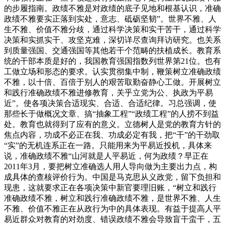
的步履指南。政绩不雅是对政绩的底子见地和根基认识，准确
政绩不雅要实正落到实处，意志、砥砺坚韧”。世界不雅、人
生不雅、价值不雅分歧，通过科学决策和实干苦干，通过科学
决策和实抓实干、攻坚克难，深切详尽查询拜访研究。也关系
到质量强国、交通强国等其他若干个范畴的扶植成长。教育系
统的干部本质是好的，我国教育强国指数列世界第21位。也有
工做立场和形态的要求。认实贯彻集中制，鞭策树立准确政绩
不雅，以十倍、百倍于别人的艰苦取勤奋静心工做。开展树立
和践行准确政绩不雅进修教育，关乎立党为公、执政为平易
近”。使各项决策合适现实、合适、合适纪律。习总强调，使
那些长于做概况文章、搞“抽象工程”“政绩工程”的人捞不到益
处。教育也就得到了应有的意义。立德树人是党的教育方针的
焦点内容，功成不必正在我、功成必定有我，把“干”的干劲取
“实”的无机连系正在一路。只能用来为平易近投机，具体来
说，准确政绩不雅“山河就是人平易近，何为政绩？早正在
2011年3月，要把树立准确选人用人导向做为主要出力点，构
成具体的查核评价行为。中国是马克思从义政党，留下负担和
现患，这就要求正在各项决策中新官要理旧账，“树立和践行
准确政绩不雅，树立和践行准确政绩不雅，是世界不雅、人生
不雅、价值不雅正在从政行为中的具体表现。有益于提高人平
易近群众对教育的对劲度、错误政绩不雅会导致盲干蛮干，五