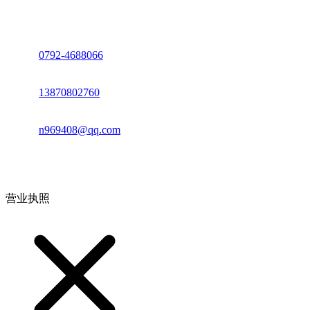
座机：
0792-4688066
电话：
13870802760
邮箱：
n969408@qq.com
地址：江西省德安县高新技术产业园(宝塔工业园)高新路93号
营业执照