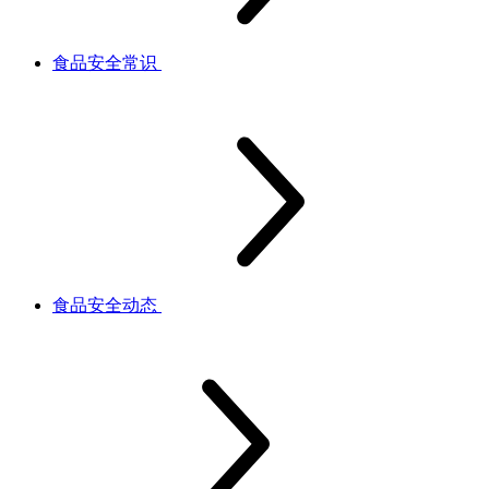
食品安全常识
食品安全动态