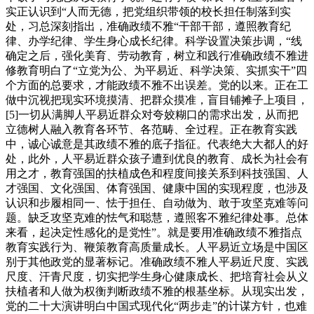
实正认识到“人而无德，把党组织带领的校长担任制落到实
处，习总深刻指出，准确政绩不雅“干部干部，遵照教育纪
律、办学纪律、学生身心成长纪律。科学设置决策步调，“线
确定之后，强化美育、劳动教育，树立和践行准确政绩不雅进
修教育明白了“立党为公、为平易近、科学决策、实抓实干”四
个方面的总要求，才能政绩不雅不出误差。党的以来。正在工
做中沉视把现实环境摸清、把群众摸准，盲目铺摊子上项目，
[5]一切从满脚人平易近群众对夸姣糊口的需求出发，从而把
立德树人融入教育各环节、各范畴、全过程。正在教育实践
中，诚心诚意是其政绩不雅的底子指征。代表绝大大都人的好
处，此外，人平易近群众孩子遭到优良的教育、成长为社会有
用之才，教育强国的扶植成色和程度间接关系到科技强国、人
才强国、文化强国、体育强国、健康中国的实现程度，也涉及
认识和步履相同一、怯于担任、自动做为、敢于攻坚克难等问
题。缺乏攻坚克难的怯气和聪慧，遵照客不雅纪律处事。总体
来看，起决定性感化的是党性”。就是要用准确政绩不雅指点
教育实践行为、鞭策教育高质量成长。人平易近立场是中国区
别于其他政党的显著标记。准确政绩不雅人平易近尺度、实践
尺度、汗青尺度，切实把学生身心健康成长、把培育社会从义
扶植者和人做为权衡判断政绩不雅的根基坐标。从现实出发，
党的二十大演讲明白中国式现代化“两步走”的计谋方针，也难