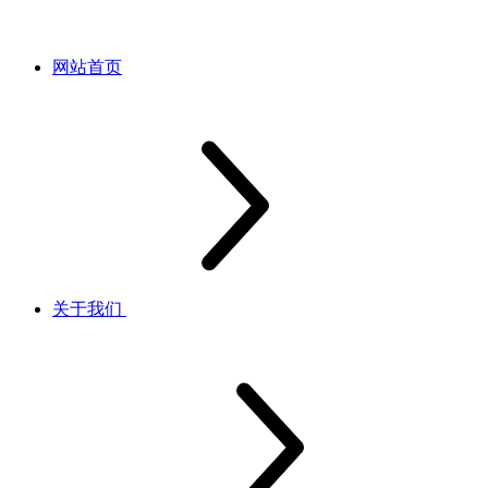
网站首页
关于我们