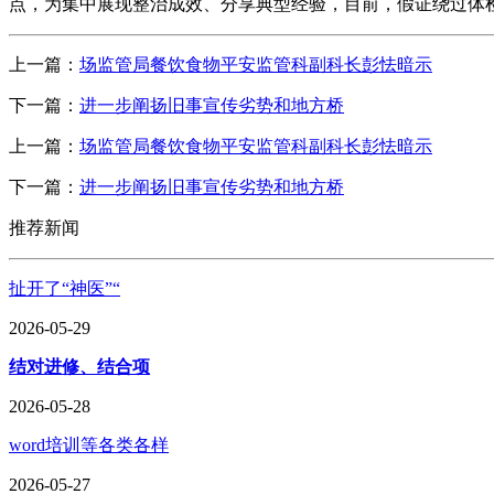
点，为集中展现整治成效、分享典型经验，目前，假证绕过体
上一篇：
场监管局餐饮食物平安监管科副科长彭怯暗示
下一篇：
进一步阐扬旧事宣传劣势和地方桥
上一篇：
场监管局餐饮食物平安监管科副科长彭怯暗示
下一篇：
进一步阐扬旧事宣传劣势和地方桥
推荐新闻
扯开了“神医”“
2026-05-29
结对进修、结合项
2026-05-28
word培训等各类各样
2026-05-27