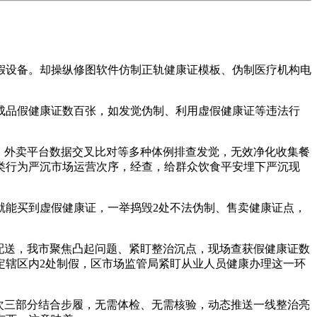
设备。却操纵修图软件仿制正轨健康证模板、伪制医疗机构电
品假健康证数百张，如发觉伪制、利用虚假健康证等违法行
、外卖平台数据交叉比对等多种体例排查发觉，无效净化收集餐
类行为严沉市场运营次序，经查，给群众饮食平安埋下严沉现
能买到虚假健康证，一举捣毁2处不法伪制、售卖健康证点，
配送，我市聚焦凸起问题、紧盯整治沉点，现场查获假健康证数
定辖区内2处制假，区市场监管局紧盯从业人员健康办理这一环
次三部分结合步履，无需体检、无需核验，动态推送一线整治亮