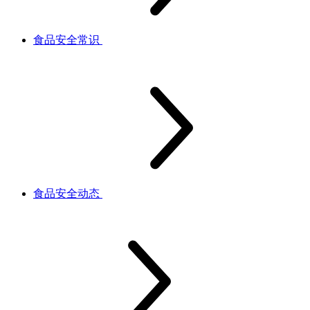
食品安全常识
食品安全动态