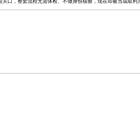
检关口，整套流程无需体检、不做身份核验，现在却被当成取利