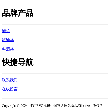
品牌产品
醋类
酱油类
料酒类
快捷导航
联系我们
在线留言
Copyright © 2024 江西EVO视讯中国官方网站食品有限公司 版权所