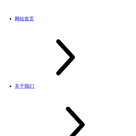
网站首页
关于我们