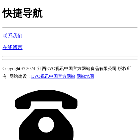
快捷导航
联系我们
在线留言
Copyright © 2024 江西EVO视讯中国官方网站食品有限公司 版权所
有 网站建设：
EVO视讯中国官方网站
网站地图