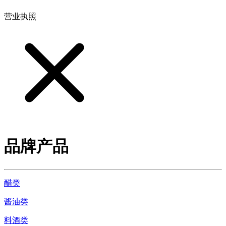
营业执照
品牌产品
醋类
酱油类
料酒类