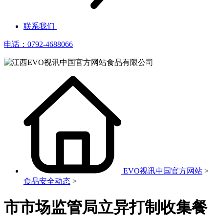
联系我们
电话：0792-4688066
EVO视讯中国官方网站
>
食品安全动态
>
市市场监管局立异打制收集餐