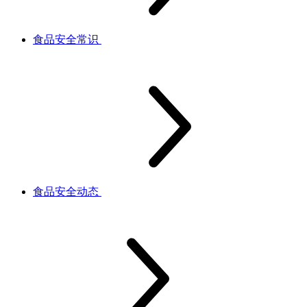
食品安全常识
食品安全动态