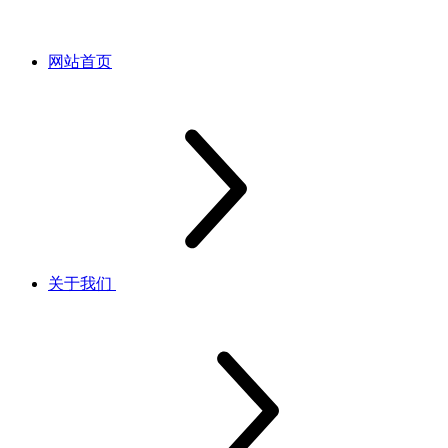
网站首页
关于我们