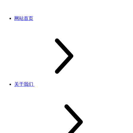
网站首页
关于我们