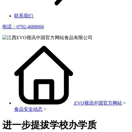
联系我们
电话：0792-4688066
EVO视讯中国官方网站
>
食品安全动态
>
进一步提拔学校办学质