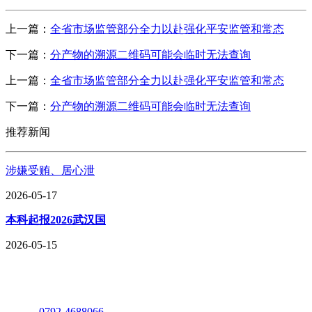
上一篇：
全省市场监管部分全力以赴强化平安监管和常态
下一篇：
分产物的溯源二维码可能会临时无法查询
上一篇：
全省市场监管部分全力以赴强化平安监管和常态
下一篇：
分产物的溯源二维码可能会临时无法查询
推荐新闻
涉嫌受贿、居心泄
2026-05-17
本科起报2026武汉国
2026-05-15
座机：
0792-4688066