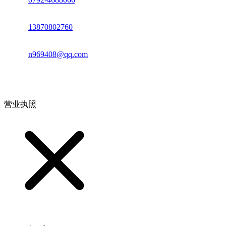
电话：
13870802760
邮箱：
n969408@qq.com
地址：江西省德安县高新技术产业园(宝塔工业园)高新路93号
营业执照