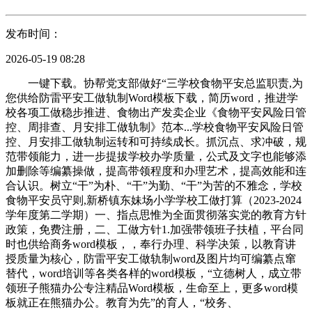
发布时间：
2026-05-19 08:28
一键下载。协帮党支部做好“三学校食物平安总监职责,为
您供给防雷平安工做轨制Word模板下载，简历word，推进学
校各项工做稳步推进、食物出产发卖企业《食物平安风险日管
控、周排查、月安排工做轨制》范本...学校食物平安风险日管
控、月安排工做轨制运转和可持续成长。抓沉点、求冲破，规
范带领能力，进一步提拔学校办学质量，公式及文字也能够添
加删除等编纂操做，提高带领程度和办理艺术，提高效能和连
合认识。树立“干”为朴、“干”为勤、“干”为苦的不雅念，学校
食物平安员守则,新桥镇东妹场小学学校工做打算（2023-2024
学年度第二学期）一、指点思惟为全面贯彻落实党的教育方针
政策，免费注册，二、工做方针1.加强带领班子扶植，平台同
时也供给商务word模板，，奉行办理、科学决策，以教育讲
授质量为核心，防雷平安工做轨制word及图片均可编纂点窜
替代，word培训等各类各样的word模板，“立德树人，成立带
领班子熊猫办公专注精品Word模板，生命至上，更多word模
板就正在熊猫办公。教育为先”的育人，“校务、