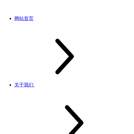
网站首页
关于我们