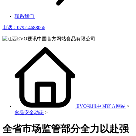
联系我们
电话：0792-4688066
EVO视讯中国官方网站
>
食品安全动态
>
全省市场监管部分全力以赴强