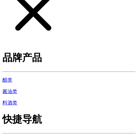
品牌产品
醋类
酱油类
料酒类
快捷导航