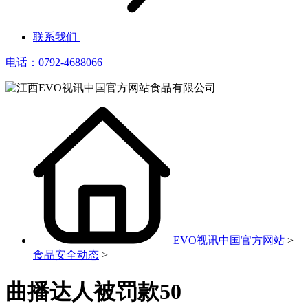
联系我们
电话：0792-4688066
EVO视讯中国官方网站
>
食品安全动态
>
曲播达人被罚款50