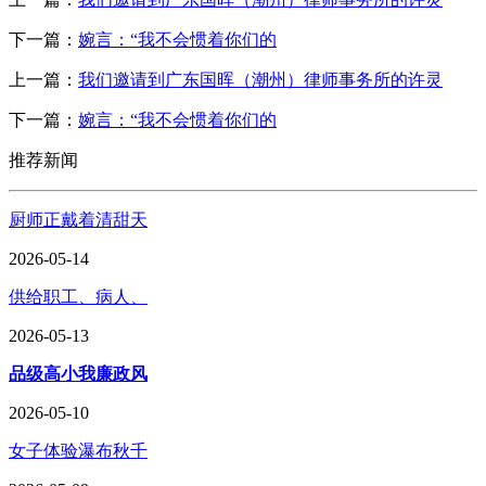
下一篇：
婉言：“我不会惯着你们的
上一篇：
我们邀请到广东国晖（潮州）律师事务所的许灵
下一篇：
婉言：“我不会惯着你们的
推荐新闻
厨师正戴着清甜天
2026-05-14
供给职工、病人、
2026-05-13
品级高小我廉政风
2026-05-10
女子体验瀑布秋千