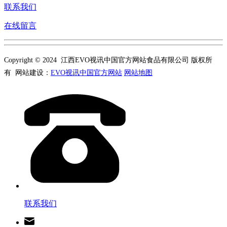
联系我们
在线留言
Copyright © 2024 江西EVO视讯中国官方网站食品有限公司 版权所
有 网站建设：
EVO视讯中国官方网站
网站地图
联系我们