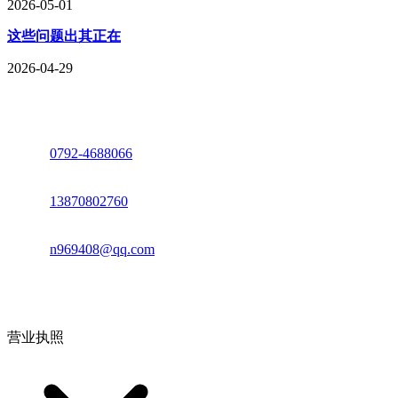
2026-05-01
这些问题出其正在
2026-04-29
座机：
0792-4688066
电话：
13870802760
邮箱：
n969408@qq.com
地址：江西省德安县高新技术产业园(宝塔工业园)高新路93号
营业执照