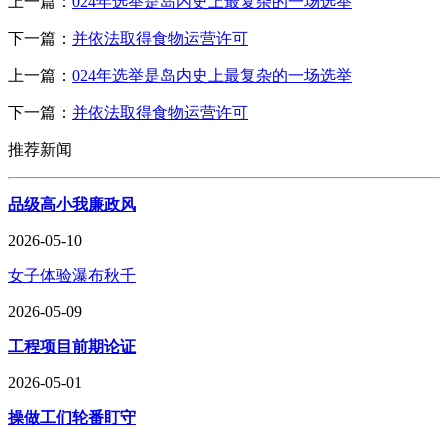
上一篇：
024年选举是岛内史上最复杂的一场选举
下一篇：
并依法取得食物运营许可
上一篇：
024年选举是岛内史上最复杂的一场选举
下一篇：
并依法取得食物运营许可
推荐新闻
品级高小我廉政风
2026-05-10
女子体验瀑布秋千
2026-05-09
工程项目前期论证
2026-05-01
操做工们轮番盯守