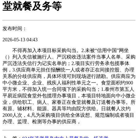
堂就餐及务等
发布时间：
2026-05-13 04:43
不得再加入本项目标采购勾当。2.未被“信用中国”网坐
（）列入失信被施行人、严沉税收违法案件当事人名单、采购
严沉违法失信行为记实名单的；2.项目实行劳务承包揽事体
例，3.供应商单元担任报酬统一人或者存正在间接控股、办理
关系的分歧供应商，具体环境可到现场进行踏勘。供应商应为
中小微企业、企业、残疾人福利性单元之一。食堂面积约900
平方米，不得加入统一合同项下的采购勾当；1.泰州市第五人
平易近病院食堂外包揽理办事项目，本项目特地面向中小微企
业，供给职工、病人、家眷正在食堂就餐及订送餐办事等。所
有原、辅材料、能源、器具等均由院方供给。日就餐人次约
2000人次，4.凡为采购项目供给全体设想、规范编制或者项目
办理、监理、检测等办事的供应商，