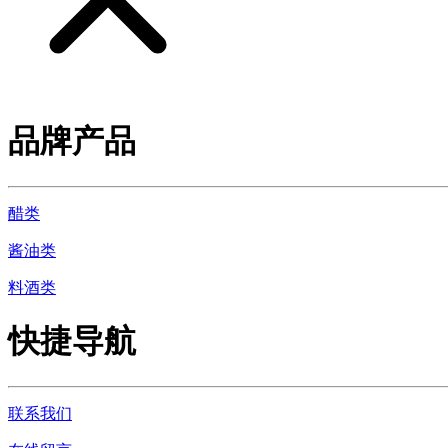
品牌产品
醋类
酱油类
料酒类
快捷导航
联系我们