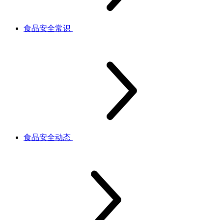
食品安全常识
食品安全动态