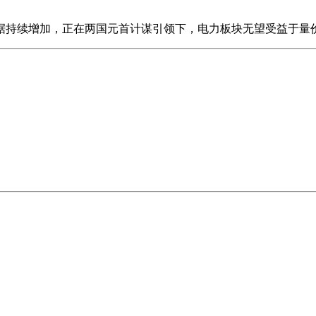
续增加，正在两国元首计谋引领下，电力板块无望受益于量价