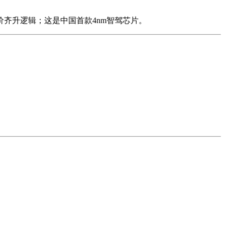
齐升逻辑；这是中国首款4nm智驾芯片。